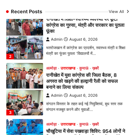
भतरोजखान में कांग्रेस का प्रदर्शन, स्वास्थ्य मंत्री व शिक्षा
मंत्री का फूंका पुतला 'विद्यालयों में…
Recent Posts
View All
2
अल्मोड़ा
उत्तराखण्ड
कुमाऊं
ख़बरें
रानीखेत में युवा कांग्रेस की जिला बैठक, 8
अगस्त को खड़गे की हल्द्वानी रैली को सफल
बनाने का लिया संकल्प
Admin
August 6, 2026
संगठन विस्तार के तहत कई नई नियुक्तियां, बूथ स्तर तक
संगठन मजबूत करने और युवाओं…
3
अल्मोड़ा
उत्तराखण्ड
कुमाऊं
ख़बरें
चौखुटिया में सेवा पखवाड़ा शिविर: 954 लोगों ने
लिया लाभ, 191 में से 182 शिकायतों का मौके
पर हुआ निस्तारण
Admin
August 5, 2026
तड़ागताल में आयोजित सेवा पखवाड़ा शिविर में 954 लोगों
ने किया प्रतिभाग जिलाधिकारी अंशुल सिंह…
4