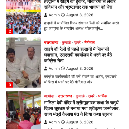
खड़गे की रैली से पहले हल्द्वानी में सियासी
घमासान, एसएसपी कार्यालय में धरने पर बैठे
कांग्रेस नेता
Admin
August 8, 2026
कांग्रेस कार्यकर्ताओं की बसें रोकने का आरोप, एसएसपी
ऑफिस में धरने पर बैठे गोदियाल और…
3
अल्मोड़ा
उत्तराखण्ड
कुमाऊं
ख़बरें
धार्मिक
मानिला देवी मंदिर में श्रीमद्भागवत कथा के चतुर्थ
दिवस धूमधाम से मनाया गया श्रीकृष्ण जन्मोत्सव,
राज्य मंत्री कैलाश पंत ने किया कथा श्रवण
Admin
August 6, 2026
रानीखेत। मानिला देवी मंदिर, कमराड़/विनायक क्षेत्र में
आयोजित श्रीमद्भागवत कथा के चतुर्थ दिवस गुरुवार को…
4
अल्मोड़ा
उत्तराखण्ड
ख़बरें
इंटर-एपीएस सेंट्रल कमांड चेस क्लस्टर-2 में
याग्यिका कुंद्रा ने लहराया परचम, अंडर-14 वर्ग
में हासिल किया प्रथम स्थान
Admin
August 8, 2026