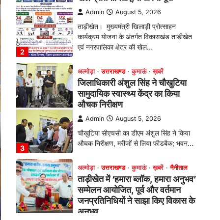
औचक निरीक्षण
Admin
August 5, 2026
चौखुटिया सीएचसी का डीएम अंशुल सिंह ने किया
औचक निरीक्षण, मरीजों से लिया फीडबैक; भवन…
3
अल्मोड़ा
उत्तराखण्ड
कुमाऊं
ख़बरें
नैनीताल
ताड़ीखेत में ‘हमारा ब्लॉक, हमारा अनुभव’
सम्मेलन आयोजित, पूर्व और वर्तमान
जनप्रतिनिधियों ने साझा किए विकास के
अनुभव
Admin
August 5, 2026
विकासखण्ड ताड़ीखेत में "हमारा ब्लॉक, हमारा
अनुभव" सम्मेलन का आयोजन। ब्लॉक प्रमुख बबली
मेहरा बोलीं—…
4
अल्मोड़ा
उत्तराखण्ड
कुमाऊं
ख़बरें
चौखुटिया में सेवा पखवाड़ा शिविर: 954
लोगों ने लिया लाभ, 191 में से 182