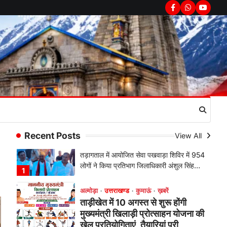
चौखुटिया में सेवा पखवाड़ा शिविर: 954
Facebook
Whatsapp
youtub
लोगों ने लिया लाभ, 191 में से 182
शिकायतों का मौके पर हुआ निस्तारण
Admin
August 5, 2026
तड़ागताल में आयोजित सेवा पखवाड़ा शिविर में 954
लोगों ने किया प्रतिभाग जिलाधिकारी अंशुल सिंह…
1
अल्मोड़ा
उत्तराखण्ड
कुमाऊं
ख़बरें
ताड़ीखेत में 10 अगस्त से शुरू होंगी
मुख्यमंत्री खिलाड़ी प्रोत्साहन योजना की
खेल प्रतियोगिताएं, तैयारियां पूरी
Recent Posts
View All
Admin
August 5, 2026
ताड़ीखेत। मुख्यमंत्री खिलाड़ी प्रोत्साहन
कार्यक्रम योजना के अंतर्गत विकासखंड ताड़ीखेत
एवं नगरपालिका क्षेत्र की खेल…
2
अल्मोड़ा
उत्तराखण्ड
कुमाऊं
ख़बरें
जिलाधिकारी अंशुल सिंह ने चौखुटिया
सामुदायिक स्वास्थ्य केंद्र का किया