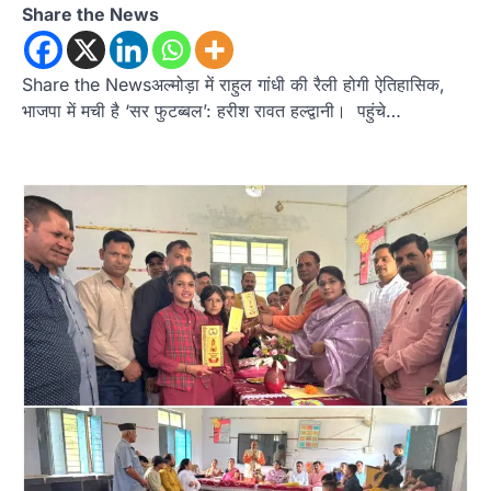
Share the News
अल्मोड़ा
उत्तराखण्ड
ख़बरें
इंटर-एपीएस सेंट्रल कमांड चेस क्लस्टर-2 में
याग्यिका कुंद्रा ने लहराया परचम, अंडर-14 वर्ग
Share the Newsअल्मोड़ा में राहुल गांधी की रैली होगी ऐतिहासिक,
में हासिल किया प्रथम स्थान
भाजपा में मची है ‘सर फुटब्बल’: हरीश रावत हल्द्वानी। पहुंचे…
Admin
August 8, 2026
रानीखेत। आर्मी पब्लिक स्कूल रानीखेत की प्रतिभाशाली
छात्रा याग्यिका कुंद्रा ने अपनी शानदार शतरंज प्रतिभा…
3
उत्तराखण्ड
कुमाऊं
ख़बरें
नैनीताल
हल्द्वानी में खड़गे का हुंकार, नौकरियों से लेकर
संविधान और भ्रष्टाचार तक भाजपा को घेरा
Admin
August 8, 2026
हल्द्वानी में आयोजित विजय शंखनाद रैली को संबोधित करते
हुए कांग्रेस के राष्ट्रीय अध्यक्ष मल्लिकार्जुन…
4
ख़बर
हल्द्वानी : जिया रानी की भूमि पर कथित
अतिक्रमण को लेकर पहाड़ी समाज में आक्रोश,
निकाली ‘पहाड़ी स्वाभिमान रैली’; प्रशासन को