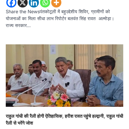
Share the Newsपंतकोटूली में बहुउद्देशीय शिविर, ग्रामीणों को
योजनाओं का मिला सीधा लाभ रिपोर्टर बलवंत सिंह रावत अल्मोड़ा।
राज्य सरकार…
अल्मोड़ा
उत्तराखण्ड
कुमाऊं
ख़बरें
तुला सिंह तड़ियाल की पुस्तक ‘संघर्षों भरा
सफर’ का भव्य विमोचन, जन आंदोलनों के
इतिहास को सहेजने का प्रयास
Admin
August 9, 2026
राहुल गांधी की रैली होगी ऐतिहासिक, हरीश रावत पहुंचे हल्द्वानी, राहुल गांधी
उत्तराखंड के सामाजिक और राज्य आंदोलन के संघर्षों को
रैली से भरेंगे जोश
दस्तावेज के रूप में प्रस्तुत करती…
2