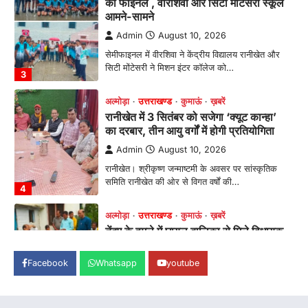
का दरबार, तीन आयु वर्गों में होगी प्रतियोगिता
Admin
August 10, 2026
रानीखेत। श्रीकृष्ण जन्माष्टमी के अवसर पर सांस्कृतिक
समिति रानीखेत की ओर से विगत वर्षों की…
4
अल्मोड़ा
उत्तराखण्ड
कुमाऊं
ख़बरें
तेंदुए के हमले में घायल बालिका से मिले विधायक
महेश जीना, DFO अल्मोड़ा को सुरक्षा के कड़े
निर्देश
Admin
August 10, 2026
स्याल्दे में तेंदुए के हमले से घायल बालिका का हाल जानने
पहुंचे विधायक महेश जीना,…
1
अल्मोड़ा
उत्तराखण्ड
कुमाऊं
ख़बरें
पोस्टर प्रतियोगिता में दिखी राष्ट्रभक्ति और
विकसित भारत@2047 की झलक, 40
छात्र-छात्राओं ने लिया भाग
Facebook
Whatsapp
youtube
Admin
August 10, 2026
रानीखेत। अखिल भारतीय शिक्षा समागम 2026 एवं भारत