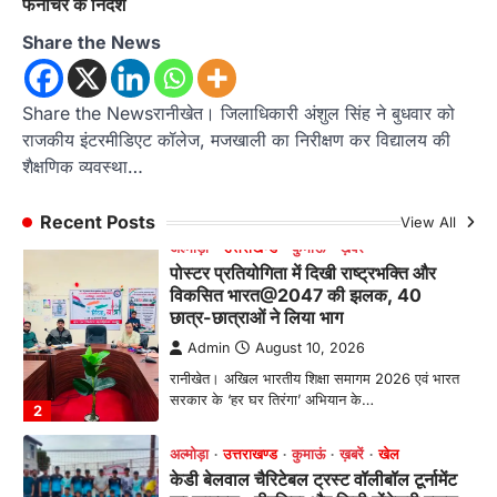
फर्नीचर के निर्देश
Share the News
अल्मोड़ा
उत्तराखण्ड
कुमाऊं
ख़बरें
पोस्टर प्रतियोगिता में दिखी राष्ट्रभक्ति और
विकसित भारत@2047 की झलक, 40
छात्र-छात्राओं ने लिया भाग
Share the Newsरानीखेत। जिलाधिकारी अंशुल सिंह ने बुधवार को
राजकीय इंटरमीडिएट कॉलेज, मजखाली का निरीक्षण कर विद्यालय की
Admin
August 10, 2026
शैक्षणिक व्यवस्था…
रानीखेत। अखिल भारतीय शिक्षा समागम 2026 एवं भारत
सरकार के ‘हर घर तिरंगा’ अभियान के…
2
Recent Posts
View All
अल्मोड़ा
उत्तराखण्ड
कुमाऊं
ख़बरें
खेल
केडी बेलवाल चैरिटेबल ट्रस्ट वॉलीबॉल टूर्नामेंट
का फाइनल , वीरशिवा और सिटी मोंटेसरी स्कूल
आमने-सामने
Admin
August 10, 2026
सेमीफाइनल में वीरशिवा ने केंद्रीय विद्यालय रानीखेत और
सिटी मोंटेसरी ने मिशन इंटर कॉलेज को…
3
अल्मोड़ा
उत्तराखण्ड
कुमाऊं
ख़बरें
रानीखेत में 3 सितंबर को सजेगा ‘क्यूट कान्हा’