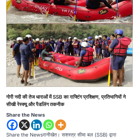
अल्मोड़ा
उत्तराखण्ड
कुमाऊं
ख़बरें
पोस्टर प्रतियोगिता में दिखी राष्ट्रभक्ति और
विकसित भारत@2047 की झलक, 40
छात्र-छात्राओं ने लिया भाग
Admin
August 10, 2026
गोरी नदी की तेज धाराओं में SSB का राफ्टिंग प्रशिक्षण, प्रतिभागियों ने
रानीखेत। अखिल भारतीय शिक्षा समागम 2026 एवं भारत
सीखी रेस्क्यू और पैडलिंग तकनीक
सरकार के ‘हर घर तिरंगा’ अभियान के…
2
Share the News
अल्मोड़ा
उत्तराखण्ड
कुमाऊं
ख़बरें
खेल
केडी बेलवाल चैरिटेबल ट्रस्ट वॉलीबॉल टूर्नामेंट
Share the Newsरानीखेत। सशस्त्र सीमा बल (SSB) द्वारा
का फाइनल , वीरशिवा और सिटी मोंटेसरी स्कूल