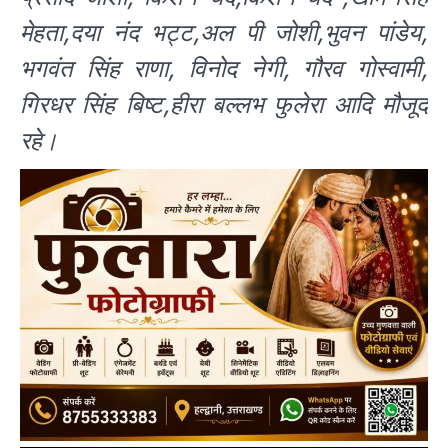
मेहता,दया नंद भट्ट,अल पी जोशी,भुवन पांडेय,
भगवंत सिंह राणा, विनोद नेगी, गौरव गोस्वामी,
गिरधर सिंह बिष्ट,हीरा बल्लभ फुलेरा आदि मौजूद
रहे।