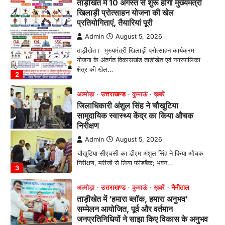
अल्मोड़ा
उत्तराखण्ड
कुमाऊं
ख़बरें
जिलाधिकारी अंशुल सिंह ने चौखुटिया
सामुदायिक स्वास्थ्य केंद्र का किया औचक
निरीक्षण
Admin
August 5, 2026
चौखुटिया सीएचसी का डीएम अंशुल सिंह ने किया औचक
निरीक्षण, मरीजों से लिया फीडबैक; भवन…
3
अल्मोड़ा
उत्तराखण्ड
कुमाऊं
ख़बरें
नैनीताल
ताड़ीखेत में ‘हमारा ब्लॉक, हमारा अनुभव’
सम्मेलन आयोजित, पूर्व और वर्तमान
जनप्रतिनिधियों ने साझा किए विकास के अनुभव
Admin
August 5, 2026
विकासखण्ड ताड़ीखेत में "हमारा ब्लॉक, हमारा अनुभव"
सम्मेलन का आयोजन। ब्लॉक प्रमुख बबली मेहरा बोलीं—
…
4
अल्मोड़ा
उत्तराखण्ड
कुमाऊं
ख़बरें
चौखुटिया में सेवा पखवाड़ा शिविर: 954 लोगों ने
लिया लाभ, 191 में से 182 शिकायतों का मौके