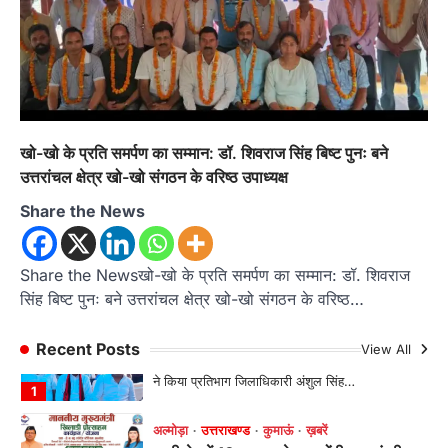
…
4
अल्मोड़ा
उत्तराखण्ड
कुमाऊं
ख़बरें
चौखुटिया में सेवा पखवाड़ा शिविर: 954 लोगों ने
लिया लाभ, 191 में से 182 शिकायतों का मौके
पर हुआ निस्तारण
Admin
August 5, 2026
खो-खो के प्रति समर्पण का सम्मान: डॉ. शिवराज सिंह बिष्ट पुनः बने
उत्तरांचल क्षेत्र खो-खो संगठन के वरिष्ठ उपाध्यक्ष
तड़ागताल में आयोजित सेवा पखवाड़ा शिविर में 954 लोगों
ने किया प्रतिभाग जिलाधिकारी अंशुल सिंह…
1
Share the News
अल्मोड़ा
उत्तराखण्ड
कुमाऊं
ख़बरें
ताड़ीखेत में 10 अगस्त से शुरू होंगी मुख्यमंत्री
Share the Newsखो-खो के प्रति समर्पण का सम्मान: डॉ. शिवराज
खिलाड़ी प्रोत्साहन योजना की खेल
सिंह बिष्ट पुनः बने उत्तरांचल क्षेत्र खो-खो संगठन के वरिष्ठ…
प्रतियोगिताएं, तैयारियां पूरी
Admin
August 5, 2026
Recent Posts
View All
ताड़ीखेत। मुख्यमंत्री खिलाड़ी प्रोत्साहन कार्यक्रम
योजना के अंतर्गत विकासखंड ताड़ीखेत एवं नगरपालिका
क्षेत्र की खेल…
2