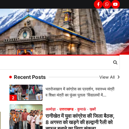
सरकार का पुतला फूंका
Facebook
Whatsapp
youtub
Admin
August 6, 2026
भतरोजखान में कांग्रेस का प्रदर्शन, स्वास्थ्य मंत्री
व शिक्षा मंत्री का फूंका पुतला 'विद्यालयों में…
2
अल्मोड़ा
उत्तराखण्ड
कुमाऊं
ख़बरें
रानीखेत में युवा कांग्रेस की जिला बैठक,
8 अगस्त को खड़गे की हल्द्वानी रैली को
सफल बनाने का लिया संकल्प
Admin
August 6, 2026
संगठन विस्तार के तहत कई नई नियुक्तियां, बूथ
Recent Posts
View All
स्तर तक संगठन मजबूत करने और युवाओं…
3
अल्मोड़ा
उत्तराखण्ड
कुमाऊं
ख़बरें
चौखुटिया में सेवा पखवाड़ा शिविर: 954
लोगों ने लिया लाभ, 191 में से 182
शिकायतों का मौके पर हुआ निस्तारण
Admin
August 5, 2026