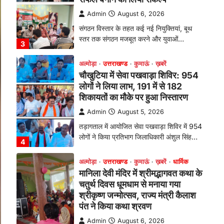
तड़ागताल में आयोजित सेवा पखवाड़ा शिविर में 954
लोगों ने किया प्रतिभाग जिलाधिकारी अंशुल सिंह…
4
अल्मोड़ा
उत्तराखण्ड
कुमाऊं
ख़बरें
धार्मिक
मानिला देवी मंदिर में श्रीमद्भागवत कथा के
चतुर्थ दिवस धूमधाम से मनाया गया
श्रीकृष्ण जन्मोत्सव, राज्य मंत्री कैलाश
पंत ने किया कथा श्रवण
Admin
August 6, 2026
रानीखेत। मानिला देवी मंदिर, कमराड़/विनायक क्षेत्र
में आयोजित श्रीमद्भागवत कथा के चतुर्थ दिवस
गुरुवार को…
1
अल्मोड़ा
उत्तराखण्ड
कुमाऊं
ख़बरें
रानीखेत में शिक्षा-स्वास्थ्य व्यवस्था पर
फूटा कांग्रेस का गुस्सा, मंत्री और
सरकार का पुतला फूंका
Admin
August 6, 2026