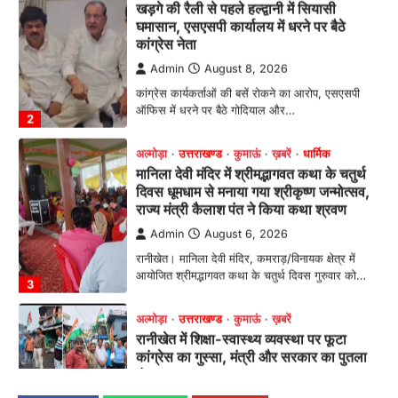
अल्मोड़ा
उत्तराखण्ड
कुमाऊं
ख़बरें
धार्मिक
मानिला देवी मंदिर में श्रीमद्भागवत कथा के चतुर्थ
दिवस धूमधाम से मनाया गया श्रीकृष्ण जन्मोत्सव,
राज्य मंत्री कैलाश पंत ने किया कथा श्रवण
Admin
August 6, 2026
रानीखेत। मानिला देवी मंदिर, कमराड़/विनायक क्षेत्र में
आयोजित श्रीमद्भागवत कथा के चतुर्थ दिवस गुरुवार को…
3
अल्मोड़ा
उत्तराखण्ड
कुमाऊं
ख़बरें
रानीखेत में शिक्षा-स्वास्थ्य व्यवस्था पर फूटा
कांग्रेस का गुस्सा, मंत्री और सरकार का पुतला
फूंका
Admin
August 6, 2026
भतरोजखान में कांग्रेस का प्रदर्शन, स्वास्थ्य मंत्री व शिक्षा
मंत्री का फूंका पुतला 'विद्यालयों में…
4
उत्तराखण्ड
कुमाऊं
ख़बरें
नैनीताल
हल्द्वानी में खड़गे का हुंकार, नौकरियों से लेकर
संविधान और भ्रष्टाचार तक भाजपा को घेरा