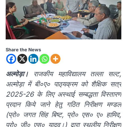
Share the News
अल्मोड़ा।
राजकीय महाविद्यालय तल्ला सल्ट,
अल्मोड़ा में बी०ए० पाठ्‌यक्रम को शैक्षिक सत्र
2025-26 के लिए अस्थाई सम्बद्धता विस्तारण
प्रदान किये जाने हेतु गठित निरीक्षण मण्डल
(प्रो० जगत सिंह बिष्ट, प्रो० एस० ए० हामिद,
प्रो० जी० एस० यादव।) द्वारा स्थलीय निरीक्षण