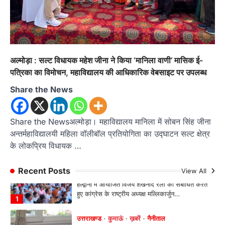
Admin
August 6, 2026
भतरोजखान में कांग्रेस का प्रदर्शन, स्वास्थ्य मंत्री व शिक्षा
मंत्री का फूंका पुतला 'विद्यालयों में…
4
उत्तराखण्ड
कुमाऊं
ख़बरें
नैनीताल
अल्मोड़ा : सल्ट विधायक महेश जीना ने किया ‘मानिला वाणी’ मासिक ई-
हल्द्वानी में खड़गे का हुंकार, नौकरियों से लेकर
पत्रिका का विमोचन, महाविद्यालय की आधिकारिक वेबसाइट पर उपलब्ध
संविधान और भ्रष्टाचार तक भाजपा को घेरा
Share the News
Admin
August 8, 2026
हल्द्वानी में आयोजित विजय शंखनाद रैली को संबोधित करते
हुए कांग्रेस के राष्ट्रीय अध्यक्ष मल्लिकार्जुन…
1
Share the Newsअल्मोड़ा। महाविद्यालय मानिला में सोबन सिंह जीना
अन्तर्महाविद्यालयी महिला वॉलीबॉल प्रतियोगिता का उद्घाटन सल्ट क्षेत्र
उत्तराखण्ड
कुमाऊं
ख़बरें
नैनीताल
के लोकप्रिय विधायक …
खड़गे की रैली से पहले हल्द्वानी में सियासी
घमासान, एसएसपी कार्यालय में धरने पर बैठे
Recent Posts
कांग्रेस नेता
View All
Admin
August 8, 2026
कांग्रेस कार्यकर्ताओं की बसें रोकने का आरोप, एसएसपी
ऑफिस में धरने पर बैठे गोदियाल और…
2