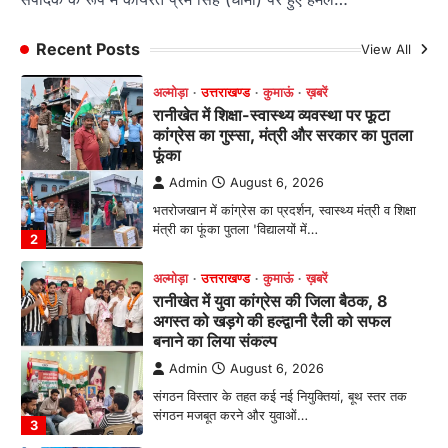
भतरोजखान में कांग्रेस का प्रदर्शन, स्वास्थ्य मंत्री व शिक्षा
मंत्री का फूंका पुतला 'विद्यालयों में…
Recent Posts
View All
2
अल्मोड़ा
उत्तराखण्ड
कुमाऊं
ख़बरें
रानीखेत में युवा कांग्रेस की जिला बैठक, 8
अगस्त को खड़गे की हल्द्वानी रैली को सफल
बनाने का लिया संकल्प
Admin
August 6, 2026
संगठन विस्तार के तहत कई नई नियुक्तियां, बूथ स्तर तक
संगठन मजबूत करने और युवाओं…
3
अल्मोड़ा
उत्तराखण्ड
कुमाऊं
ख़बरें
चौखुटिया में सेवा पखवाड़ा शिविर: 954 लोगों ने
लिया लाभ, 191 में से 182 शिकायतों का मौके
पर हुआ निस्तारण
Admin
August 5, 2026
तड़ागताल में आयोजित सेवा पखवाड़ा शिविर में 954 लोगों
ने किया प्रतिभाग जिलाधिकारी अंशुल सिंह…
4