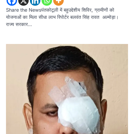
Share the Newsपंतकोटूली में बहुउद्देशीय शिविर, ग्रामीणों को
योजनाओं का मिला सीधा लाभ रिपोर्टर बलवंत सिंह रावत अल्मोड़ा।
अल्मोड़ा
उत्तराखण्ड
कुमाऊं
ख़बरें
रानीखेत में शिक्षा-स्वास्थ्य व्यवस्था पर फूटा
राज्य सरकार…
कांग्रेस का गुस्सा, मंत्री और सरकार का पुतला
फूंका
Admin
August 6, 2026
भतरोजखान में कांग्रेस का प्रदर्शन, स्वास्थ्य मंत्री व शिक्षा
मंत्री का फूंका पुतला 'विद्यालयों में…
2
अल्मोड़ा
उत्तराखण्ड
कुमाऊं
ख़बरें
रानीखेत में युवा कांग्रेस की जिला बैठक, 8
अगस्त को खड़गे की हल्द्वानी रैली को सफल
बनाने का लिया संकल्प
Admin
August 6, 2026
संगठन विस्तार के तहत कई नई नियुक्तियां, बूथ स्तर तक
संगठन मजबूत करने और युवाओं…
3
अल्मोड़ा
उत्तराखण्ड
कुमाऊं
ख़बरें