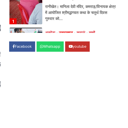
फूटा कांग्रेस का गुस्सा, मंत्री और
सरकार का पुतला फूंका
Admin
August 6, 2026
ं
भतरोजखान में कांग्रेस का प्रदर्शन, स्वास्थ्य मंत्री
व शिक्षा मंत्री का फूंका पुतला 'विद्यालयों में…
2
Facebook
Whatsapp
youtube
अल्मोड़ा
उत्तराखण्ड
कुमाऊं
ख़बरें
र
रानीखेत में युवा कांग्रेस की जिला बैठक,
8 अगस्त को खड़गे की हल्द्वानी रैली को
ा
सफल बनाने का लिया संकल्प
।
Admin
August 6, 2026
ो
संगठन विस्तार के तहत कई नई नियुक्तियां, बूथ
स्तर तक संगठन मजबूत करने और युवाओं…
3
अल्मोड़ा
उत्तराखण्ड
कुमाऊं
ख़बरें
चौखुटिया में सेवा पखवाड़ा शिविर: 954
लोगों ने लिया लाभ, 191 में से 182
शिकायतों का मौके पर हुआ निस्तारण