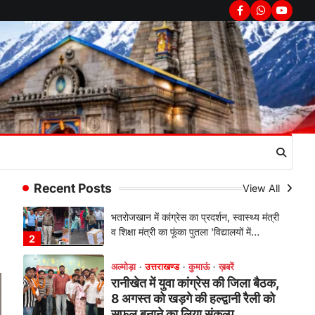
1
Facebook
Whatsapp
youtub
अल्मोड़ा
उत्तराखण्ड
कुमाऊं
ख़बरें
रानीखेत में शिक्षा-स्वास्थ्य व्यवस्था पर
फूटा कांग्रेस का गुस्सा, मंत्री और
सरकार का पुतला फूंका
Admin
August 6, 2026
भतरोजखान में कांग्रेस का प्रदर्शन, स्वास्थ्य मंत्री
व शिक्षा मंत्री का फूंका पुतला 'विद्यालयों में…
2
अल्मोड़ा
उत्तराखण्ड
कुमाऊं
ख़बरें
रानीखेत में युवा कांग्रेस की जिला बैठक,
,
Recent Posts
View All
8 अगस्त को खड़गे की हल्द्वानी रैली को
सफल बनाने का लिया संकल्प
Admin
August 6, 2026
संगठन विस्तार के तहत कई नई नियुक्तियां, बूथ
स्तर तक संगठन मजबूत करने और युवाओं…
3
अल्मोड़ा
उत्तराखण्ड
कुमाऊं
ख़बरें