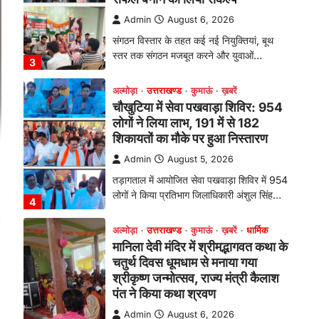
चौखुटिया में सेवा पखवाड़ा शिविर: 954
लोगों ने लिया लाभ, 191 में से 182
शिकायतों का मौके पर हुआ निस्तारण
Admin
August 5, 2026
तड़ागताल में आयोजित सेवा पखवाड़ा शिविर में 954
लोगों ने किया प्रतिभाग जिलाधिकारी अंशुल सिंह…
4
अल्मोड़ा
उत्तराखण्ड
कुमाऊं
ख़बरें
धार्मिक
मानिला देवी मंदिर में श्रीमद्भागवत कथा के
चतुर्थ दिवस धूमधाम से मनाया गया
श्रीकृष्ण जन्मोत्सव, राज्य मंत्री कैलाश
पंत ने किया कथा श्रवण
Admin
August 6, 2026
रानीखेत। मानिला देवी मंदिर, कमराड़/विनायक क्षेत्र
में आयोजित श्रीमद्भागवत कथा के चतुर्थ दिवस
गुरुवार को…
1
अल्मोड़ा
उत्तराखण्ड
कुमाऊं
ख़बरें
रानीखेत में शिक्षा-स्वास्थ्य व्यवस्था पर