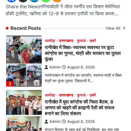
फूंका
Share the Newsगनियाद्योली ने जीता स्वर्गीय राम किशन मेमोरियल
हॉकी टूर्नामेंट, खनिया को 12–9 से हराकर ट्रॉफी पर किया कब्जा…
Admin
August 6, 2026
भतरोजखान में कांग्रेस का प्रदर्शन, स्वास्थ्य मंत्री व शिक्षा
मंत्री का फूंका पुतला 'विद्यालयों में…
Recent Posts
View All
2
अल्मोड़ा
उत्तराखण्ड
कुमाऊं
ख़बरें
रानीखेत में युवा कांग्रेस की जिला बैठक, 8
अगस्त को खड़गे की हल्द्वानी रैली को सफल
बनाने का लिया संकल्प
Admin
August 6, 2026
संगठन विस्तार के तहत कई नई नियुक्तियां, बूथ स्तर तक
संगठन मजबूत करने और युवाओं…
3
अल्मोड़ा
उत्तराखण्ड
कुमाऊं
ख़बरें
चौखुटिया में सेवा पखवाड़ा शिविर: 954 लोगों ने
लिया लाभ, 191 में से 182 शिकायतों का मौके
पर हुआ निस्तारण
Admin
August 5, 2026
तड़ागताल में आयोजित सेवा पखवाड़ा शिविर में 954 लोगों