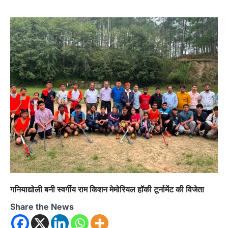
अल्मोड़ा
उत्तराखण्ड
कुमाऊं
ख़बरें
चौखुटिया में सेवा पखवाड़ा शिविर: 954 लोगों ने
लिया लाभ, 191 में से 182 शिकायतों का मौके
पर हुआ निस्तारण
Admin
August 5, 2026
तड़ागताल में आयोजित सेवा पखवाड़ा शिविर में 954 लोगों
ने किया प्रतिभाग जिलाधिकारी अंशुल सिंह…
4
अल्मोड़ा
उत्तराखण्ड
कुमाऊं
ख़बरें
धार्मिक
मानिला देवी मंदिर में श्रीमद्भागवत कथा के चतुर्थ
दिवस धूमधाम से मनाया गया श्रीकृष्ण जन्मोत्सव,
राज्य मंत्री कैलाश पंत ने किया कथा श्रवण
Admin
August 6, 2026
रानीखेत। मानिला देवी मंदिर, कमराड़/विनायक क्षेत्र में
आयोजित श्रीमद्भागवत कथा के चतुर्थ दिवस गुरुवार को…
1
गनियाद्योली बनी स्वर्गीय राम किशन मेमोरियल हॉकी टूर्नामेंट की विजेता
अल्मोड़ा
उत्तराखण्ड
कुमाऊं
ख़बरें
Share the News
रानीखेत में शिक्षा-स्वास्थ्य व्यवस्था पर फूटा
कांग्रेस का गुस्सा, मंत्री और सरकार का पुतला