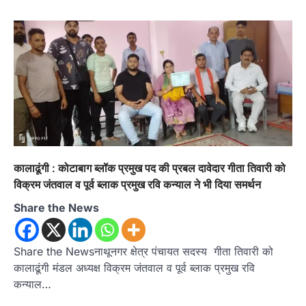
अल्मोड़ा
उत्तराखण्ड
कुमाऊं
ख़बरें
रानीखेत में शिक्षा-स्वास्थ्य व्यवस्था पर फूटा
कांग्रेस का गुस्सा, मंत्री और सरकार का पुतला
फूंका
Admin
August 6, 2026
भतरोजखान में कांग्रेस का प्रदर्शन, स्वास्थ्य मंत्री व शिक्षा
मंत्री का फूंका पुतला 'विद्यालयों में…
कालाढूंगी : कोटाबाग ब्लॉक प्रमुख पद की प्रबल दावेदार गीता तिवारी को
2
विक्रम जंतवाल व पूर्व ब्लाक प्रमुख रवि कन्याल ने भी दिया समर्थन
अल्मोड़ा
उत्तराखण्ड
कुमाऊं
ख़बरें
Share the News
रानीखेत में युवा कांग्रेस की जिला बैठक, 8
अगस्त को खड़गे की हल्द्वानी रैली को सफल
बनाने का लिया संकल्प
Share the Newsनाथूनगर क्षेत्र पंचायत सदस्य गीता तिवारी को
Admin
August 6, 2026
कालाढूंगी मंडल अध्यक्ष विक्रम जंतवाल व पूर्व ब्लाक प्रमुख रवि
संगठन विस्तार के तहत कई नई नियुक्तियां, बूथ स्तर तक
कन्याल…
संगठन मजबूत करने और युवाओं…
3