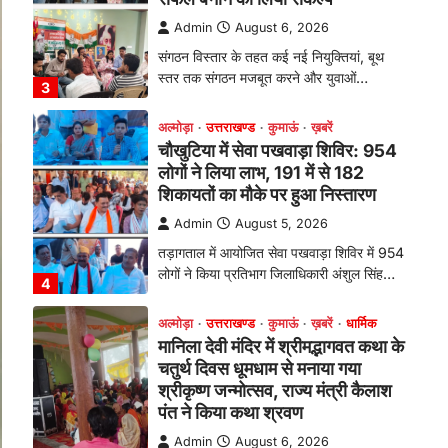
Admin
August 5, 2026
तड़ागताल में आयोजित सेवा पखवाड़ा शिविर में 954
लोगों ने किया प्रतिभाग जिलाधिकारी अंशुल सिंह…
4
अल्मोड़ा
उत्तराखण्ड
कुमाऊं
ख़बरें
धार्मिक
मानिला देवी मंदिर में श्रीमद्भागवत कथा के
चतुर्थ दिवस धूमधाम से मनाया गया
श्रीकृष्ण जन्मोत्सव, राज्य मंत्री कैलाश
पंत ने किया कथा श्रवण
Admin
August 6, 2026
रानीखेत। मानिला देवी मंदिर, कमराड़/विनायक क्षेत्र
में आयोजित श्रीमद्भागवत कथा के चतुर्थ दिवस
गुरुवार को…
1
अल्मोड़ा
उत्तराखण्ड
कुमाऊं
ख़बरें
रानीखेत में शिक्षा-स्वास्थ्य व्यवस्था पर
फूटा कांग्रेस का गुस्सा, मंत्री और
सरकार का पुतला फूंका
Admin
August 6, 2026