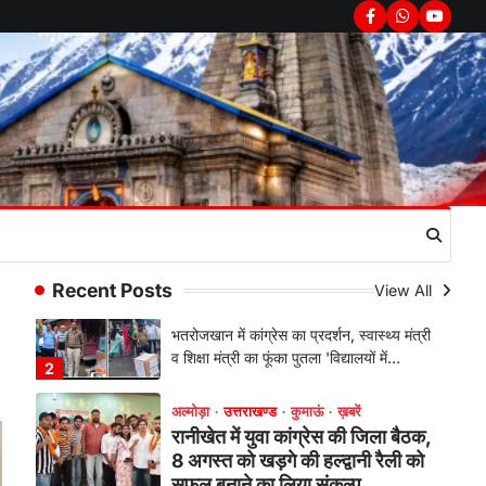
फूटा कांग्रेस का गुस्सा, मंत्री और
Facebook
Whatsapp
youtub
सरकार का पुतला फूंका
Admin
August 6, 2026
भतरोजखान में कांग्रेस का प्रदर्शन, स्वास्थ्य मंत्री
व शिक्षा मंत्री का फूंका पुतला 'विद्यालयों में…
2
अल्मोड़ा
उत्तराखण्ड
कुमाऊं
ख़बरें
रानीखेत में युवा कांग्रेस की जिला बैठक,
8 अगस्त को खड़गे की हल्द्वानी रैली को
सफल बनाने का लिया संकल्प
Admin
August 6, 2026
Recent Posts
View All
संगठन विस्तार के तहत कई नई नियुक्तियां, बूथ
स्तर तक संगठन मजबूत करने और युवाओं…
3
अल्मोड़ा
उत्तराखण्ड
कुमाऊं
ख़बरें
चौखुटिया में सेवा पखवाड़ा शिविर: 954
लोगों ने लिया लाभ, 191 में से 182
शिकायतों का मौके पर हुआ निस्तारण