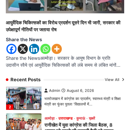
राज्य मंत्री कैलाश पंत ने किया कथा श्रवण
Admin
August 6, 2026
रानीखेत। मानिला देवी मंदिर, कमराड़/विनायक क्षेत्र में
आयुर्वेदिक चिकित्सकों का विरोध प्रदर्शन दूसरे दिन भी जारी, सरकार की
आयोजित श्रीमद्भागवत कथा के चतुर्थ दिवस गुरुवार को…
1
उपेक्षापूर्ण नीतियों पर जताया रोष
अल्मोड़ा
उत्तराखण्ड
कुमाऊं
ख़बरें
Share the News
रानीखेत में शिक्षा-स्वास्थ्य व्यवस्था पर फूटा
कांग्रेस का गुस्सा, मंत्री और सरकार का पुतला
फूंका
Share the Newsअल्मोड़ा। सरकार के आयुष विभाग के प्रति
उदासीन रवैये एवं आयुर्वेदिक चिकित्सकों की लंबे समय से लंबित मांगों…
Admin
August 6, 2026
भतरोजखान में कांग्रेस का प्रदर्शन, स्वास्थ्य मंत्री व शिक्षा
मंत्री का फूंका पुतला 'विद्यालयों में…
Recent Posts
View All
2
अल्मोड़ा
उत्तराखण्ड
कुमाऊं
ख़बरें
रानीखेत में युवा कांग्रेस की जिला बैठक, 8
अगस्त को खड़गे की हल्द्वानी रैली को सफल
बनाने का लिया संकल्प
Admin
August 6, 2026
संगठन विस्तार के तहत कई नई नियुक्तियां, बूथ स्तर तक