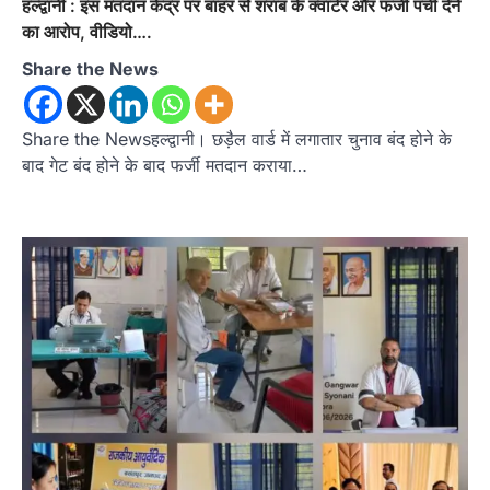
हल्द्वानी : इस मतदान केंद्र पर बाहर से शराब के क्वार्टर और फर्जी पर्ची देने
का आरोप, वीडियो….
Share the News
Share the Newsहल्द्वानी। छड़ैल वार्ड में लगातार चुनाव बंद होने के
बाद गेट बंद होने के बाद फर्जी मतदान कराया…
अल्मोड़ा
उत्तराखण्ड
कुमाऊं
ख़बरें
रानीखेत में शिक्षा-स्वास्थ्य व्यवस्था पर फूटा
कांग्रेस का गुस्सा, मंत्री और सरकार का पुतला
फूंका
Admin
August 6, 2026
भतरोजखान में कांग्रेस का प्रदर्शन, स्वास्थ्य मंत्री व शिक्षा
मंत्री का फूंका पुतला 'विद्यालयों में…
2