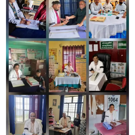
अल्मोड़ा
उत्तराखण्ड
कुमाऊं
ख़बरें
रानीखेत में युवा कांग्रेस की जिला बैठक, 8
अगस्त को खड़गे की हल्द्वानी रैली को सफल
बनाने का लिया संकल्प
Admin
August 6, 2026
संगठन विस्तार के तहत कई नई नियुक्तियां, बूथ स्तर तक
संगठन मजबूत करने और युवाओं…
3
अल्मोड़ा
उत्तराखण्ड
कुमाऊं
ख़बरें
चौखुटिया में सेवा पखवाड़ा शिविर: 954 लोगों ने
लिया लाभ, 191 में से 182 शिकायतों का मौके
पर हुआ निस्तारण
Admin
August 5, 2026
तड़ागताल में आयोजित सेवा पखवाड़ा शिविर में 954 लोगों
ने किया प्रतिभाग जिलाधिकारी अंशुल सिंह…
4
अल्मोड़ा
उत्तराखण्ड
कुमाऊं
ख़बरें
धार्मिक
मानिला देवी मंदिर में श्रीमद्भागवत कथा के चतुर्थ
दिवस धूमधाम से मनाया गया श्रीकृष्ण जन्मोत्सव,