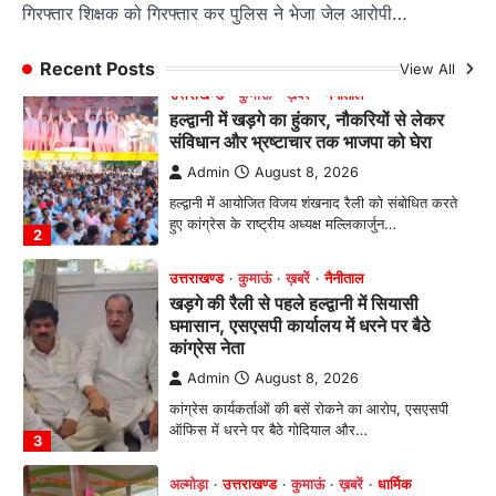
गिरफ्तार शिक्षक को गिरफ्तार कर पुलिस ने भेजा जेल आरोपी…
हुए कांग्रेस के राष्ट्रीय अध्यक्ष मल्लिकार्जुन…
2
Recent Posts
View All
उत्तराखण्ड
कुमाऊं
ख़बरें
नैनीताल
खड़गे की रैली से पहले हल्द्वानी में सियासी
घमासान, एसएसपी कार्यालय में धरने पर बैठे
कांग्रेस नेता
Admin
August 8, 2026
कांग्रेस कार्यकर्ताओं की बसें रोकने का आरोप, एसएसपी
ऑफिस में धरने पर बैठे गोदियाल और…
3
अल्मोड़ा
उत्तराखण्ड
कुमाऊं
ख़बरें
धार्मिक
मानिला देवी मंदिर में श्रीमद्भागवत कथा के चतुर्थ
दिवस धूमधाम से मनाया गया श्रीकृष्ण जन्मोत्सव,
राज्य मंत्री कैलाश पंत ने किया कथा श्रवण
Admin
August 6, 2026
रानीखेत। मानिला देवी मंदिर, कमराड़/विनायक क्षेत्र में
आयोजित श्रीमद्भागवत कथा के चतुर्थ दिवस गुरुवार को…
4
अल्मोड़ा
उत्तराखण्ड
ख़बरें