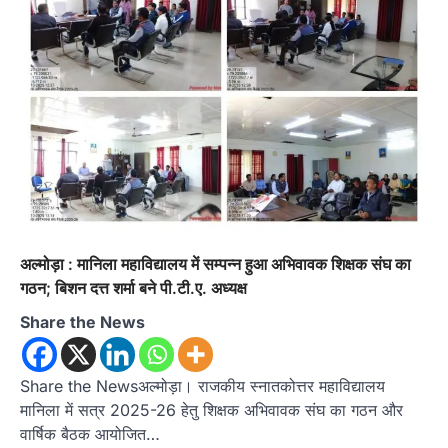
उत्तराखण्ड
कुमाऊं
ख़बरें
नैनीताल
हल्द्वानी में खड़गे का हुंकार, नौकरियों से लेकर
संविधान और भ्रष्टाचार तक भाजपा को घेरा
Admin
August 8, 2026
हल्द्वानी में आयोजित विजय शंखनाद रैली को संबोधित करते
हुए कांग्रेस के राष्ट्रीय अध्यक्ष मल्लिकार्जुन…
2
उत्तराखण्ड
कुमाऊं
ख़बरें
नैनीताल
खड़गे की रैली से पहले हल्द्वानी में सियासी
अल्मोड़ा : मानिला महाविद्यालय में सम्पन्न हुआ अभिवावक शिक्षक संघ का
घमासान, एसएसपी कार्यालय में धरने पर बैठे
गठन; बिशन दत्त शर्मा बने पी.टी.ए. अध्यक्ष
कांग्रेस नेता
Share the News
Admin
August 8, 2026
कांग्रेस कार्यकर्ताओं की बसें रोकने का आरोप, एसएसपी
ऑफिस में धरने पर बैठे गोदियाल और…
3
Share the Newsअल्मोड़ा। राजकीय स्नातकोत्तर महाविद्यालय
मानिला में सत्र 2025-26 हेतु शिक्षक अभिवावक संघ का गठन और
अल्मोड़ा
उत्तराखण्ड
कुमाऊं
ख़बरें
धार्मिक
वार्षिक बैठक आयोजित…
मानिला देवी मंदिर में श्रीमद्भागवत कथा के चतुर्थ