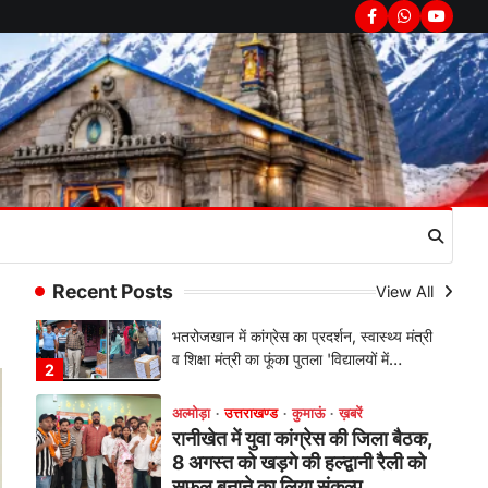
सरकार का पुतला फूंका
Facebook
Whatsapp
youtub
Admin
August 6, 2026
भतरोजखान में कांग्रेस का प्रदर्शन, स्वास्थ्य मंत्री
व शिक्षा मंत्री का फूंका पुतला 'विद्यालयों में…
2
अल्मोड़ा
उत्तराखण्ड
कुमाऊं
ख़बरें
रानीखेत में युवा कांग्रेस की जिला बैठक,
8 अगस्त को खड़गे की हल्द्वानी रैली को
सफल बनाने का लिया संकल्प
Admin
August 6, 2026
संगठन विस्तार के तहत कई नई नियुक्तियां, बूथ
Recent Posts
View All
स्तर तक संगठन मजबूत करने और युवाओं…
3
अल्मोड़ा
उत्तराखण्ड
कुमाऊं
ख़बरें
चौखुटिया में सेवा पखवाड़ा शिविर: 954
लोगों ने लिया लाभ, 191 में से 182
शिकायतों का मौके पर हुआ निस्तारण
Admin
August 5, 2026