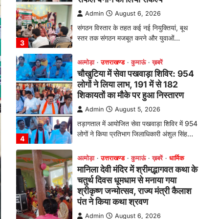
तड़ागताल में आयोजित सेवा पखवाड़ा शिविर में 954
लोगों ने किया प्रतिभाग जिलाधिकारी अंशुल सिंह…
4
अल्मोड़ा
उत्तराखण्ड
कुमाऊं
ख़बरें
धार्मिक
मानिला देवी मंदिर में श्रीमद्भागवत कथा के
चतुर्थ दिवस धूमधाम से मनाया गया
श्रीकृष्ण जन्मोत्सव, राज्य मंत्री कैलाश
पंत ने किया कथा श्रवण
Admin
August 6, 2026
रानीखेत। मानिला देवी मंदिर, कमराड़/विनायक क्षेत्र
में आयोजित श्रीमद्भागवत कथा के चतुर्थ दिवस
गुरुवार को…
1
अल्मोड़ा
उत्तराखण्ड
कुमाऊं
ख़बरें
रानीखेत में शिक्षा-स्वास्थ्य व्यवस्था पर
फूटा कांग्रेस का गुस्सा, मंत्री और
सरकार का पुतला फूंका
Admin
August 6, 2026