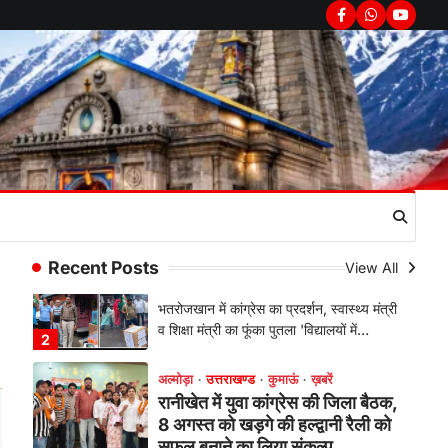
सरकार का पुतला फूंका
Facebook
Whatsapp
youtub
Admin
August 6, 2026
भतरोजखान में कांग्रेस का प्रदर्शन, स्वास्थ्य मंत्री
व शिक्षा मंत्री का फूंका पुतला 'विद्यालयों में…
2
अल्मोड़ा
उत्तराखण्ड
कुमाऊं
ख़बरें
रानीखेत में युवा कांग्रेस की जिला बैठक,
8 अगस्त को खड़गे की हल्द्वानी रैली को
सफल बनाने का लिया संकल्प
Admin
August 6, 2026
Recent Posts
संगठन विस्तार के तहत कई नई नियुक्तियां, बूथ
View All
स्तर तक संगठन मजबूत करने और युवाओं…
3
अल्मोड़ा
उत्तराखण्ड
कुमाऊं
ख़बरें
चौखुटिया में सेवा पखवाड़ा शिविर: 954
लोगों ने लिया लाभ, 191 में से 182
शिकायतों का मौके पर हुआ निस्तारण
Admin
August 5, 2026