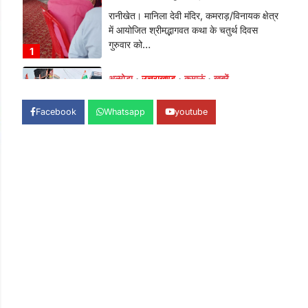
भतरोजखान में कांग्रेस का प्रदर्शन, स्वास्थ्य मंत्री
व शिक्षा मंत्री का फूंका पुतला 'विद्यालयों में…
2
अल्मोड़ा
उत्तराखण्ड
कुमाऊं
ख़बरें
रानीखेत में युवा कांग्रेस की जिला बैठक,
8 अगस्त को खड़गे की हल्द्वानी रैली को
सफल बनाने का लिया संकल्प
Facebook
Whatsapp
youtube
Admin
August 6, 2026
संगठन विस्तार के तहत कई नई नियुक्तियां, बूथ
स्तर तक संगठन मजबूत करने और युवाओं…
3
अल्मोड़ा
उत्तराखण्ड
कुमाऊं
ख़बरें
चौखुटिया में सेवा पखवाड़ा शिविर: 954
लोगों ने लिया लाभ, 191 में से 182
शिकायतों का मौके पर हुआ निस्तारण
Admin
August 5, 2026
तड़ागताल में आयोजित सेवा पखवाड़ा शिविर में 954
लोगों ने किया प्रतिभाग जिलाधिकारी अंशुल सिंह…
4