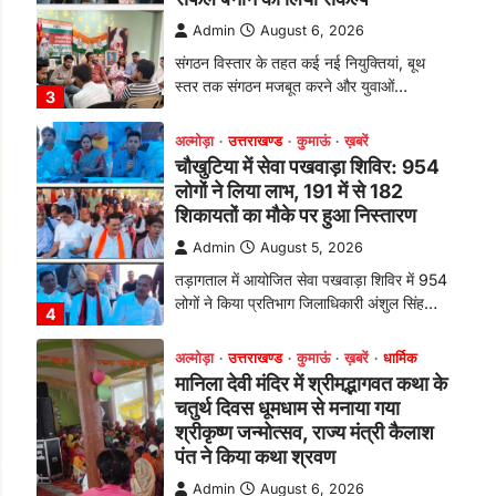
तड़ागताल में आयोजित सेवा पखवाड़ा शिविर में 954
लोगों ने किया प्रतिभाग जिलाधिकारी अंशुल सिंह…
4
अल्मोड़ा
उत्तराखण्ड
कुमाऊं
ख़बरें
धार्मिक
मानिला देवी मंदिर में श्रीमद्भागवत कथा के
चतुर्थ दिवस धूमधाम से मनाया गया
श्रीकृष्ण जन्मोत्सव, राज्य मंत्री कैलाश
पंत ने किया कथा श्रवण
Admin
August 6, 2026
रानीखेत। मानिला देवी मंदिर, कमराड़/विनायक क्षेत्र
में आयोजित श्रीमद्भागवत कथा के चतुर्थ दिवस
गुरुवार को…
1
अल्मोड़ा
उत्तराखण्ड
कुमाऊं
ख़बरें
रानीखेत में शिक्षा-स्वास्थ्य व्यवस्था पर
फूटा कांग्रेस का गुस्सा, मंत्री और
सरकार का पुतला फूंका
Admin
August 6, 2026