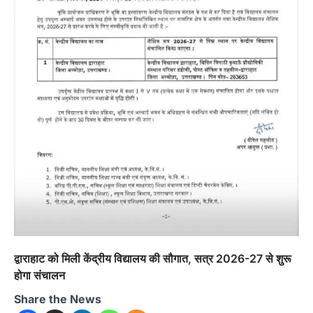
अल्मोड़ा
उत्तराखण्ड
कुमाऊं
ख़बरें
रानीखेत में शिक्षा-स्वास्थ्य व्यवस्था पर फूटा
कांग्रेस का गुस्सा, मंत्री और सरकार का पुतला
फूंका
Admin
August 6, 2026
भतरोजखान में कांग्रेस का प्रदर्शन, स्वास्थ्य मंत्री व शिक्षा
मंत्री का फूंका पुतला 'विद्यालयों में…
2
अल्मोड़ा
उत्तराखण्ड
कुमाऊं
ख़बरें
रानीखेत में युवा कांग्रेस की जिला बैठक, 8
अगस्त को खड़गे की हल्द्वानी रैली को सफल
द्वाराहाट को मिली केंद्रीय विद्यालय की सौगात, सत्र 2026-27 से शुरू
बनाने का लिया संकल्प
होगा संचालन
Admin
August 6, 2026
Share the News
संगठन विस्तार के तहत कई नई नियुक्तियां, बूथ स्तर तक