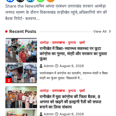
रानीखेत में शिक्षा-स्वास्थ्य व्यवस्था पर फूटा
कांग्रेस का गुस्सा, मंत्री और सरकार का पुतला
Share the Newsसचिव आपदा प्रबंधन उत्तराखंड सरकार अल्मोड़ा
फूंका
जनपद भ्रमण के दौरान विकासखंड ताड़ीखेत पहुंचे,अधिकारियो संग की
बैठक रिपोर्ट- बलवन्त…
Admin
August 6, 2026
भतरोजखान में कांग्रेस का प्रदर्शन, स्वास्थ्य मंत्री व शिक्षा
मंत्री का फूंका पुतला 'विद्यालयों में…
Recent Posts
View All
2
अल्मोड़ा
उत्तराखण्ड
कुमाऊं
ख़बरें
रानीखेत में युवा कांग्रेस की जिला बैठक, 8
अगस्त को खड़गे की हल्द्वानी रैली को सफल
बनाने का लिया संकल्प
Admin
August 6, 2026
संगठन विस्तार के तहत कई नई नियुक्तियां, बूथ स्तर तक
संगठन मजबूत करने और युवाओं…
3
अल्मोड़ा
उत्तराखण्ड
कुमाऊं
ख़बरें
चौखुटिया में सेवा पखवाड़ा शिविर: 954 लोगों ने
लिया लाभ, 191 में से 182 शिकायतों का मौके
पर हुआ निस्तारण
Admin
August 5, 2026