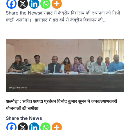
संगठन मजबूत करने और युवाओं…
3
Share the Newsद्वाराहाट में केंद्रीय विद्यालय की स्थापना को मिली
अल्मोड़ा
उत्तराखण्ड
कुमाऊं
ख़बरें
मंजूरी अल्मोड़ा। द्वाराहाट में इस वर्ष से केंद्रीय विद्यालय की…
चौखुटिया में सेवा पखवाड़ा शिविर: 954 लोगों ने
लिया लाभ, 191 में से 182 शिकायतों का मौके
पर हुआ निस्तारण
Admin
August 5, 2026
तड़ागताल में आयोजित सेवा पखवाड़ा शिविर में 954 लोगों
ने किया प्रतिभाग जिलाधिकारी अंशुल सिंह…
4
अल्मोड़ा
उत्तराखण्ड
कुमाऊं
ख़बरें
धार्मिक
मानिला देवी मंदिर में श्रीमद्भागवत कथा के चतुर्थ
दिवस धूमधाम से मनाया गया श्रीकृष्ण जन्मोत्सव,
राज्य मंत्री कैलाश पंत ने किया कथा श्रवण
Admin
August 6, 2026
अल्मोड़ा : सचिव आपदा प्रबंधन विनोद कुमार सुमन ने जनकल्याणकारी
रानीखेत। मानिला देवी मंदिर, कमराड़/विनायक क्षेत्र में
योजनाओं की समीक्षा
आयोजित श्रीमद्भागवत कथा के चतुर्थ दिवस गुरुवार को…
1
Share the News
अल्मोड़ा
उत्तराखण्ड
कुमाऊं
ख़बरें