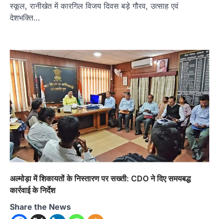
स्कूल, रानीखेत में कारगिल विजय दिवस बड़े गौरव, उत्साह एवं
देशभक्ति…
अल्मोड़ा
उत्तराखण्ड
कुमाऊं
ख़बरें
रानीखेत में शिक्षा-स्वास्थ्य व्यवस्था पर फूटा
अल्मोड़ा में शिकायतों के निस्तारण पर सख्ती: CDO ने दिए समयबद्ध
कांग्रेस का गुस्सा, मंत्री और सरकार का पुतला
कार्रवाई के निर्देश
फूंका
Admin
August 6, 2026
Share the News
भतरोजखान में कांग्रेस का प्रदर्शन, स्वास्थ्य मंत्री व शिक्षा