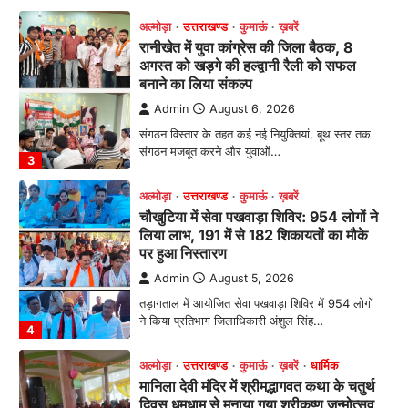
Admin
August 6, 2026
संगठन विस्तार के तहत कई नई नियुक्तियां, बूथ स्तर तक
संगठन मजबूत करने और युवाओं…
3
अल्मोड़ा
उत्तराखण्ड
कुमाऊं
ख़बरें
चौखुटिया में सेवा पखवाड़ा शिविर: 954 लोगों ने
लिया लाभ, 191 में से 182 शिकायतों का मौके
पर हुआ निस्तारण
Admin
August 5, 2026
तड़ागताल में आयोजित सेवा पखवाड़ा शिविर में 954 लोगों
ने किया प्रतिभाग जिलाधिकारी अंशुल सिंह…
4
अल्मोड़ा
उत्तराखण्ड
कुमाऊं
ख़बरें
धार्मिक
मानिला देवी मंदिर में श्रीमद्भागवत कथा के चतुर्थ
दिवस धूमधाम से मनाया गया श्रीकृष्ण जन्मोत्सव,
राज्य मंत्री कैलाश पंत ने किया कथा श्रवण
Admin
August 6, 2026
रानीखेत। मानिला देवी मंदिर, कमराड़/विनायक क्षेत्र में
आयोजित श्रीमद्भागवत कथा के चतुर्थ दिवस गुरुवार को…
1