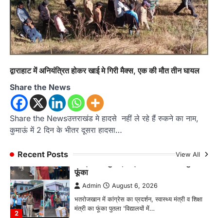
मानिला देवी मंदिर में श्रीमद्भागवत कथा के चतुर्थ
दिवस धूमधाम से मनाया गया श्रीकृष्ण जन्मोत्सव,
राज्य मंत्री कैलाश पंत ने किया कथा श्रवण
Admin
August 6, 2026
रानीखेत। मानिला देवी मंदिर, कमराड़/विनायक क्षेत्र में
आयोजित श्रीमद्भागवत कथा के चतुर्थ दिवस गुरुवार को…
1
द्वाराहाट में अनियंत्रित होकर खाई मे गिरी मैक्स, एक की मौत तीन घायल
अल्मोड़ा
उत्तराखण्ड
कुमाऊं
ख़बरें
Share the News
रानीखेत में शिक्षा-स्वास्थ्य व्यवस्था पर फूटा
कांग्रेस का गुस्सा, मंत्री और सरकार का पुतला
फूंका
Share the Newsउत्तराखंड मे हादसे नहीं ले रहे हैं रुकने का नाम,
कुमाऊं में 2 दिन के भीतर दूसरा हादसा…
Admin
August 6, 2026
भतरोजखान में कांग्रेस का प्रदर्शन, स्वास्थ्य मंत्री व शिक्षा
मंत्री का फूंका पुतला 'विद्यालयों में…
Recent Posts
View All
2
अल्मोड़ा
उत्तराखण्ड
कुमाऊं
ख़बरें
रानीखेत में युवा कांग्रेस की जिला बैठक, 8
अगस्त को खड़गे की हल्द्वानी रैली को सफल
बनाने का लिया संकल्प