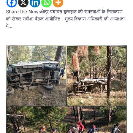
मंत्री का फूंका पुतला 'विद्यालयों में…
2
Share the Newsक्षेत्र पंचायत द्वाराहाट की समस्याओं के निराकरण
को लेकर समीक्षा बैठक आयोजित। मुख्य विकास अधिकारी की अध्यक्षता
अल्मोड़ा
उत्तराखण्ड
कुमाऊं
ख़बरें
में…
रानीखेत में युवा कांग्रेस की जिला बैठक, 8
अगस्त को खड़गे की हल्द्वानी रैली को सफल
बनाने का लिया संकल्प
Admin
August 6, 2026
संगठन विस्तार के तहत कई नई नियुक्तियां, बूथ स्तर तक
संगठन मजबूत करने और युवाओं…
3
अल्मोड़ा
उत्तराखण्ड
कुमाऊं
ख़बरें
चौखुटिया में सेवा पखवाड़ा शिविर: 954 लोगों ने
लिया लाभ, 191 में से 182 शिकायतों का मौके
पर हुआ निस्तारण
Admin
August 5, 2026
तड़ागताल में आयोजित सेवा पखवाड़ा शिविर में 954 लोगों
ने किया प्रतिभाग जिलाधिकारी अंशुल सिंह…
4
अल्मोड़ा
उत्तराखण्ड
कुमाऊं
ख़बरें
धार्मिक