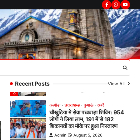
सरकार का पुतला फूंका
Facebook
Whatsapp
youtub
Admin
August 6, 2026
भतरोजखान में कांग्रेस का प्रदर्शन, स्वास्थ्य मंत्री
व शिक्षा मंत्री का फूंका पुतला 'विद्यालयों में…
2
अल्मोड़ा
उत्तराखण्ड
कुमाऊं
ख़बरें
रानीखेत में युवा कांग्रेस की जिला बैठक,
8 अगस्त को खड़गे की हल्द्वानी रैली को
सफल बनाने का लिया संकल्प
Admin
August 6, 2026
संगठन विस्तार के तहत कई नई नियुक्तियां, बूथ
Recent Posts
View All
स्तर तक संगठन मजबूत करने और युवाओं…
3
अल्मोड़ा
उत्तराखण्ड
कुमाऊं
ख़बरें
चौखुटिया में सेवा पखवाड़ा शिविर: 954
लोगों ने लिया लाभ, 191 में से 182
शिकायतों का मौके पर हुआ निस्तारण
Admin
August 5, 2026