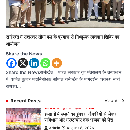
4
अल्मोड़ा
उत्तराखण्ड
ख़बरें
इंटर-एपीएस सेंट्रल कमांड चेस क्लस्टर-2 में
याग्यिका कुंद्रा ने लहराया परचम, अंडर-14 वर्ग
में हासिल किया प्रथम स्थान
रानीखेत में सशस्त्र सीमा बल के प्रयास से निःशुल्क रक्तदान शिविर का
Admin
August 8, 2026
आयोजन
रानीखेत। आर्मी पब्लिक स्कूल रानीखेत की प्रतिभाशाली
Share the News
छात्रा याग्यिका कुंद्रा ने अपनी शानदार शतरंज प्रतिभा…
1
उत्तराखण्ड
कुमाऊं
ख़बरें
नैनीताल
Share the Newsरानीखेत। भारत सरकार गृह मंत्रालय के तत्वाधान
हल्द्वानी में खड़गे का हुंकार, नौकरियों से लेकर
में अमित कुमार महानिरीक्षक सीमांत रानीखेत के मार्गदर्शन “स्वस्थ नारी
संविधान और भ्रष्टाचार तक भाजपा को घेरा
सशक्त…
Admin
August 8, 2026
हल्द्वानी में आयोजित विजय शंखनाद रैली को संबोधित करते
Recent Posts
View All
हुए कांग्रेस के राष्ट्रीय अध्यक्ष मल्लिकार्जुन…
2
उत्तराखण्ड
कुमाऊं
ख़बरें
नैनीताल
खड़गे की रैली से पहले हल्द्वानी में सियासी
घमासान, एसएसपी कार्यालय में धरने पर बैठे