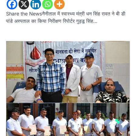
संविधान और भ्रष्टाचार तक भाजपा को घेरा
Admin
August 8, 2026
Share the Newsनैनीताल में स्वास्थ्य मंत्री धन सिंह रावत ने बी डी
हल्द्वानी में आयोजित विजय शंखनाद रैली को संबोधित करते
पांडे अस्पताल का किया निरीक्षण रिपोर्टर गुड्डू सिंह…
हुए कांग्रेस के राष्ट्रीय अध्यक्ष मल्लिकार्जुन…
2
उत्तराखण्ड
कुमाऊं
ख़बरें
नैनीताल
खड़गे की रैली से पहले हल्द्वानी में सियासी
घमासान, एसएसपी कार्यालय में धरने पर बैठे
कांग्रेस नेता
Admin
August 8, 2026
कांग्रेस कार्यकर्ताओं की बसें रोकने का आरोप, एसएसपी
ऑफिस में धरने पर बैठे गोदियाल और…
3
अल्मोड़ा
उत्तराखण्ड
कुमाऊं
ख़बरें
धार्मिक
मानिला देवी मंदिर में श्रीमद्भागवत कथा के चतुर्थ
दिवस धूमधाम से मनाया गया श्रीकृष्ण जन्मोत्सव,
राज्य मंत्री कैलाश पंत ने किया कथा श्रवण
Admin
August 6, 2026
रानीखेत। मानिला देवी मंदिर, कमराड़/विनायक क्षेत्र में
आयोजित श्रीमद्भागवत कथा के चतुर्थ दिवस गुरुवार को…