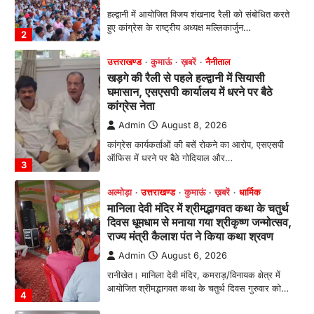
कांग्रेस नेता
Admin
August 8, 2026
कांग्रेस कार्यकर्ताओं की बसें रोकने का आरोप, एसएसपी
ऑफिस में धरने पर बैठे गोदियाल और…
3
अल्मोड़ा
उत्तराखण्ड
कुमाऊं
ख़बरें
धार्मिक
मानिला देवी मंदिर में श्रीमद्भागवत कथा के चतुर्थ
दिवस धूमधाम से मनाया गया श्रीकृष्ण जन्मोत्सव,
राज्य मंत्री कैलाश पंत ने किया कथा श्रवण
Admin
August 6, 2026
रानीखेत। मानिला देवी मंदिर, कमराड़/विनायक क्षेत्र में
आयोजित श्रीमद्भागवत कथा के चतुर्थ दिवस गुरुवार को…
4
अल्मोड़ा
उत्तराखण्ड
ख़बरें
इंटर-एपीएस सेंट्रल कमांड चेस क्लस्टर-2 में
याग्यिका कुंद्रा ने लहराया परचम, अंडर-14 वर्ग
में हासिल किया प्रथम स्थान
Admin
August 8, 2026
रानीखेत। आर्मी पब्लिक स्कूल रानीखेत की प्रतिभाशाली