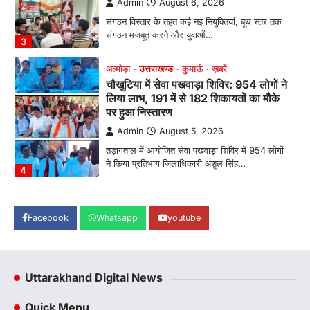
Admin
August 6, 2026
संगठन विस्तार के तहत कई नई नियुक्तियां, बूथ स्तर तक
संगठन मजबूत करने और युवाओं…
3
अल्मोड़ा
उत्तराखण्ड
कुमाऊं
ख़बरें
चौखुटिया में सेवा पखवाड़ा शिविर: 954 लोगों ने
लिया लाभ, 191 में से 182 शिकायतों का मौके
पर हुआ निस्तारण
Admin
August 5, 2026
तड़ागताल में आयोजित सेवा पखवाड़ा शिविर में 954 लोगों
ने किया प्रतिभाग जिलाधिकारी अंशुल सिंह…
4
अल्मोड़ा
उत्तराखण्ड
कुमाऊं
ख़बरें
धार्मिक
मानिला देवी मंदिर में श्रीमद्भागवत कथा के चतुर्थ
Facebook
Whatsapp
youtube
दिवस धूमधाम से मनाया गया श्रीकृष्ण जन्मोत्सव,
राज्य मंत्री कैलाश पंत ने किया कथा श्रवण
Admin
August 6, 2026
Uttarakhand Digital News
रानीखेत। मानिला देवी मंदिर, कमराड़/विनायक क्षेत्र में
आयोजित श्रीमद्भागवत कथा के चतुर्थ दिवस गुरुवार को…
1
Quick Menu