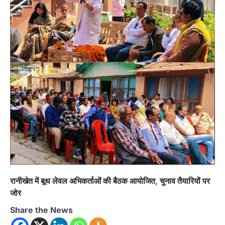
मंत्री का फूंका पुतला 'विद्यालयों में…
2
अल्मोड़ा
उत्तराखण्ड
कुमाऊं
ख़बरें
रानीखेत में युवा कांग्रेस की जिला बैठक, 8
अगस्त को खड़गे की हल्द्वानी रैली को सफल
बनाने का लिया संकल्प
Admin
August 6, 2026
संगठन विस्तार के तहत कई नई नियुक्तियां, बूथ स्तर तक
संगठन मजबूत करने और युवाओं…
3
अल्मोड़ा
उत्तराखण्ड
कुमाऊं
ख़बरें
चौखुटिया में सेवा पखवाड़ा शिविर: 954 लोगों ने
लिया लाभ, 191 में से 182 शिकायतों का मौके
पर हुआ निस्तारण
Admin
August 5, 2026
रानीखेत में बूथ लेवल अभिकर्ताओं की बैठक आयोजित, चुनाव तैयारियों पर
तड़ागताल में आयोजित सेवा पखवाड़ा शिविर में 954 लोगों
जोर
ने किया प्रतिभाग जिलाधिकारी अंशुल सिंह…
4
Share the News
अल्मोड़ा
उत्तराखण्ड
कुमाऊं
ख़बरें
धार्मिक