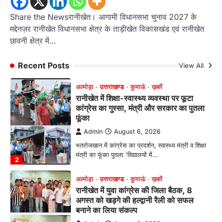
मानिला देवी मंदिर में श्रीमद्भागवत कथा के चतुर्थ
दिवस धूमधाम से मनाया गया श्रीकृष्ण जन्मोत्सव,
Share the Newsरानीखेत। आगामी विधानसभा चुनाव 2027 के
राज्य मंत्री कैलाश पंत ने किया कथा श्रवण
मद्देनज़र रानीखेत विधानसभा क्षेत्र के ताड़ीखेत विकासखंड एवं रानीखेत
छावनी क्षेत्र में…
Admin
August 6, 2026
रानीखेत। मानिला देवी मंदिर, कमराड़/विनायक क्षेत्र में
आयोजित श्रीमद्भागवत कथा के चतुर्थ दिवस गुरुवार को…
Recent Posts
View All
1
अल्मोड़ा
उत्तराखण्ड
कुमाऊं
ख़बरें
रानीखेत में शिक्षा-स्वास्थ्य व्यवस्था पर फूटा
कांग्रेस का गुस्सा, मंत्री और सरकार का पुतला
फूंका
Admin
August 6, 2026
भतरोजखान में कांग्रेस का प्रदर्शन, स्वास्थ्य मंत्री व शिक्षा
मंत्री का फूंका पुतला 'विद्यालयों में…
2
अल्मोड़ा
उत्तराखण्ड
कुमाऊं
ख़बरें
रानीखेत में युवा कांग्रेस की जिला बैठक, 8
अगस्त को खड़गे की हल्द्वानी रैली को सफल
बनाने का लिया संकल्प