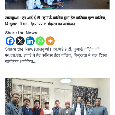
उत्तराखण्ड
कुमाऊं
ख़बरें
नैनीताल
हल्द्वानी में खड़गे का हुंकार, नौकरियों से लेकर
संविधान और भ्रष्टाचार तक भाजपा को घेरा
लालकुआं : एम.आई.ई.टी. कुमाऊँ कॉलेज द्वारा हैट कलिका इंटर कॉलेज,
Admin
August 8, 2026
बिन्दुखत्ता में बाल दिवस पर कार्यक्रम का आयोजन
हल्द्वानी में आयोजित विजय शंखनाद रैली को संबोधित करते
Share the News
हुए कांग्रेस के राष्ट्रीय अध्यक्ष मल्लिकार्जुन…
2
उत्तराखण्ड
कुमाऊं
ख़बरें
नैनीताल
Share the Newsलालकुआं। एम.आई.ई.टी. कुमाऊँ कॉलेज की
खड़गे की रैली से पहले हल्द्वानी में सियासी
एन.एस.एस. इकाई ने हैट कलिका इंटर कॉलेज, बिन्दुखत्ता में बाल दिवस
घमासान, एसएसपी कार्यालय में धरने पर बैठे
कार्यक्रम आयोजित…
कांग्रेस नेता
Admin
August 8, 2026
कांग्रेस कार्यकर्ताओं की बसें रोकने का आरोप, एसएसपी
ऑफिस में धरने पर बैठे गोदियाल और…
3
अल्मोड़ा
उत्तराखण्ड
कुमाऊं
ख़बरें
धार्मिक
मानिला देवी मंदिर में श्रीमद्भागवत कथा के चतुर्थ
दिवस धूमधाम से मनाया गया श्रीकृष्ण जन्मोत्सव,
राज्य मंत्री कैलाश पंत ने किया कथा श्रवण