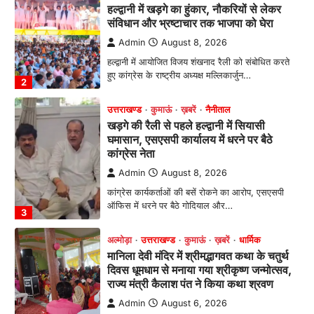
उत्तराखण्ड
कुमाऊं
ख़बरें
नैनीताल
खड़गे की रैली से पहले हल्द्वानी में सियासी
घमासान, एसएसपी कार्यालय में धरने पर बैठे
कांग्रेस नेता
Admin
August 8, 2026
कांग्रेस कार्यकर्ताओं की बसें रोकने का आरोप, एसएसपी
ऑफिस में धरने पर बैठे गोदियाल और…
3
अल्मोड़ा
उत्तराखण्ड
कुमाऊं
ख़बरें
धार्मिक
मानिला देवी मंदिर में श्रीमद्भागवत कथा के चतुर्थ
दिवस धूमधाम से मनाया गया श्रीकृष्ण जन्मोत्सव,
राज्य मंत्री कैलाश पंत ने किया कथा श्रवण
Admin
August 6, 2026
रानीखेत। मानिला देवी मंदिर, कमराड़/विनायक क्षेत्र में
आयोजित श्रीमद्भागवत कथा के चतुर्थ दिवस गुरुवार को…
4
अल्मोड़ा
उत्तराखण्ड
ख़बरें
इंटर-एपीएस सेंट्रल कमांड चेस क्लस्टर-2 में
याग्यिका कुंद्रा ने लहराया परचम, अंडर-14 वर्ग