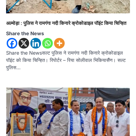
अल्मोड़ा
उत्तराखण्ड
कुमाऊं
ख़बरें
तुला सिंह तड़ियाल की पुस्तक ‘संघर्षों भरा
सफर’ का भव्य विमोचन, जन आंदोलनों के
इतिहास को सहेजने का प्रयास
अल्मोड़ा : पुलिस ने रामगंगा नदी किनारे क्रोकोडाइल पॉइंट किया चिन्हित
Admin
August 9, 2026
Share the News
उत्तराखंड के सामाजिक और राज्य आंदोलन के संघर्षों को
दस्तावेज के रूप में प्रस्तुत करती…
2
Share the Newsसल्ट पुलिस ने रामगंगा नदी किनारे क्रोकोडाइल
पॉइंट को किया चिन्हित। रिपोर्टर – रिया सोलीवाल भिकियासैंण। सल्ट
अल्मोड़ा
उत्तराखण्ड
ख़बरें
इंटर-एपीएस सेंट्रल कमांड चेस क्लस्टर-2 में
पुलिस…
याग्यिका कुंद्रा ने लहराया परचम, अंडर-14 वर्ग
में हासिल किया प्रथम स्थान
Admin
August 8, 2026
रानीखेत। आर्मी पब्लिक स्कूल रानीखेत की प्रतिभाशाली
छात्रा याग्यिका कुंद्रा ने अपनी शानदार शतरंज प्रतिभा…
3
उत्तराखण्ड
कुमाऊं
ख़बरें
नैनीताल
हल्द्वानी में खड़गे का हुंकार, नौकरियों से लेकर
संविधान और भ्रष्टाचार तक भाजपा को घेरा