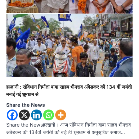
Admin
August 8, 2026
हल्द्वानी में आयोजित विजय शंखनाद रैली को संबोधित करते
हुए कांग्रेस के राष्ट्रीय अध्यक्ष मल्लिकार्जुन…
4
ख़बर
हल्द्वानी : जिया रानी की भूमि पर कथित
अतिक्रमण को लेकर पहाड़ी समाज में आक्रोश,
निकाली ‘पहाड़ी स्वाभिमान रैली’; प्रशासन को
10 दिन का अल्टीमेटम
Admin
August 9, 2026
रानीबाग की ऐतिहासिक धरोहर को अतिक्रमण मुक्त कराने
की मांग, सिटी मजिस्ट्रेट के माध्यम से…
1
हल्द्वानी : संविधान निर्माता बाबा साहब भीमराव अंबेडकर की 134 वीं जयंती
मनाई गई धूमधाम से
अल्मोड़ा
उत्तराखण्ड
कुमाऊं
ख़बरें
तुला सिंह तड़ियाल की पुस्तक ‘संघर्षों भरा
Share the News
सफर’ का भव्य विमोचन, जन आंदोलनों के
इतिहास को सहेजने का प्रयास
Admin
August 9, 2026
Share the Newsहल्द्वानी। आज संविधान निर्माता बाबा साहब भीमराव
अंबेडकर की 134वीं जयंती को बड़े ही धूमधाम से अनुसूचित समाज…
उत्तराखंड के सामाजिक और राज्य आंदोलन के संघर्षों को
दस्तावेज के रूप में प्रस्तुत करती…