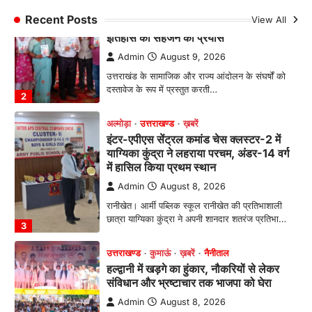
2
Recent Posts
View All
अल्मोड़ा
उत्तराखण्ड
ख़बरें
इंटर-एपीएस सेंट्रल कमांड चेस क्लस्टर-2 में
याग्यिका कुंद्रा ने लहराया परचम, अंडर-14 वर्ग
में हासिल किया प्रथम स्थान
Admin
August 8, 2026
रानीखेत। आर्मी पब्लिक स्कूल रानीखेत की प्रतिभाशाली
छात्रा याग्यिका कुंद्रा ने अपनी शानदार शतरंज प्रतिभा…
3
उत्तराखण्ड
कुमाऊं
ख़बरें
नैनीताल
हल्द्वानी में खड़गे का हुंकार, नौकरियों से लेकर
संविधान और भ्रष्टाचार तक भाजपा को घेरा
Admin
August 8, 2026
हल्द्वानी में आयोजित विजय शंखनाद रैली को संबोधित करते
हुए कांग्रेस के राष्ट्रीय अध्यक्ष मल्लिकार्जुन…
4
ख़बर
हल्द्वानी : जिया रानी की भूमि पर कथित
अतिक्रमण को लेकर पहाड़ी समाज में आक्रोश,