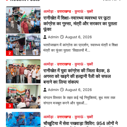
2
अल्मोड़ा
उत्तराखण्ड
कुमाऊं
ख़बरें
रानीखेत में युवा कांग्रेस की जिला बैठक, 8
अगस्त को खड़गे की हल्द्वानी रैली को सफल
बनाने का लिया संकल्प
Admin
August 6, 2026
संगठन विस्तार के तहत कई नई नियुक्तियां, बूथ स्तर तक
संगठन मजबूत करने और युवाओं…
3
अल्मोड़ा
उत्तराखण्ड
कुमाऊं
ख़बरें
चौखुटिया में सेवा पखवाड़ा शिविर: 954 लोगों ने
लिया लाभ, 191 में से 182 शिकायतों का मौके
पर हुआ निस्तारण
Admin
August 5, 2026
तड़ागताल में आयोजित सेवा पखवाड़ा शिविर में 954 लोगों
ने किया प्रतिभाग जिलाधिकारी अंशुल सिंह…
4
अल्मोड़ा
उत्तराखण्ड
कुमाऊं
ख़बरें
धार्मिक
मानिला देवी मंदिर में श्रीमद्भागवत कथा के चतुर्थ