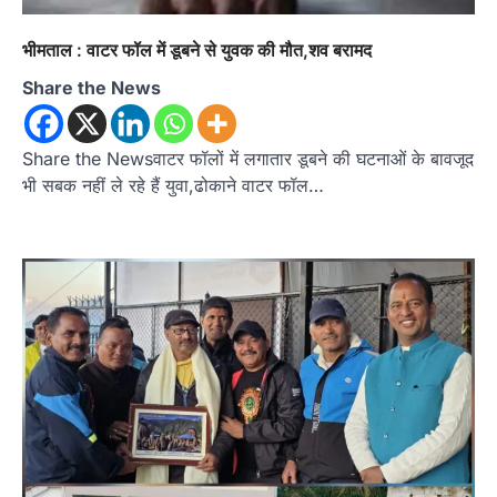
अल्मोड़ा
उत्तराखण्ड
कुमाऊं
ख़बरें
रानीखेत में शिक्षा-स्वास्थ्य व्यवस्था पर फूटा
भीमताल : वाटर फॉल में डूबने से युवक की मौत,शव बरामद
कांग्रेस का गुस्सा, मंत्री और सरकार का पुतला
फूंका
Share the News
Admin
August 6, 2026
भतरोजखान में कांग्रेस का प्रदर्शन, स्वास्थ्य मंत्री व शिक्षा
Share the Newsवाटर फॉलों में लगातार डूबने की घटनाओं के बावजूद
मंत्री का फूंका पुतला 'विद्यालयों में…
2
भी सबक नहीं ले रहे हैं युवा,ढोकाने वाटर फॉल…
अल्मोड़ा
उत्तराखण्ड
कुमाऊं
ख़बरें
रानीखेत में युवा कांग्रेस की जिला बैठक, 8
अगस्त को खड़गे की हल्द्वानी रैली को सफल
बनाने का लिया संकल्प
Admin
August 6, 2026
संगठन विस्तार के तहत कई नई नियुक्तियां, बूथ स्तर तक
संगठन मजबूत करने और युवाओं…
3
अल्मोड़ा
उत्तराखण्ड
कुमाऊं
ख़बरें
चौखुटिया में सेवा पखवाड़ा शिविर: 954 लोगों ने
लिया लाभ, 191 में से 182 शिकायतों का मौके
पर हुआ निस्तारण