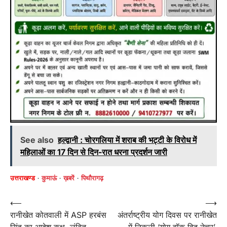
See also
हल्द्वानी : चोरगलिया में शराब की भट्टी के विरोध में
महिलाओं का 17 दिन से दिन-रात धरना प्रदर्शन जारी
उत्तराखण्ड
कुमाऊं
ख़बरें
पिथौरागढ़
Post
⟵
⟶
रानीखेत कोतवाली में ASP हरबंस
अंतर्राष्ट्रीय योग दिवस पर रानीखेत
navigation
सिंह का आदेश कक्ष, लंबित
में निकली ‘योग वॉक विद नेचर’,