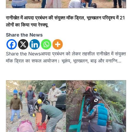
रानीखेत में आपदा प्रबंधन की संयुक्त मॉक ड्रिल, भूस्खलन परिदृश्य में 21
लोगों का किया गया रेस्क्यू
Share the News
Share the Newsआपदा प्रबंधन को लेकर तहसील रानीखेत में संयुक्त
मॉक ड्रिल का सफल आयोजन। भूकंप, भूस्खलन, बाढ़ और वनाग्नि…
उत्तराखण्ड
कुमाऊं
ख़बरें
नैनीताल
हल्द्वानी में खड़गे का हुंकार, नौकरियों से लेकर
संविधान और भ्रष्टाचार तक भाजपा को घेरा
Admin
August 8, 2026
हल्द्वानी में आयोजित विजय शंखनाद रैली को संबोधित करते
हुए कांग्रेस के राष्ट्रीय अध्यक्ष मल्लिकार्जुन…
2
उत्तराखण्ड
कुमाऊं
ख़बरें
नैनीताल
खड़गे की रैली से पहले हल्द्वानी में सियासी
घमासान, एसएसपी कार्यालय में धरने पर बैठे
कांग्रेस नेता