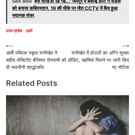
See also
बस चीखें ही रह गईं...' जयपुर में बेकाबू डंपर ने सड़क
को बनाया कब्रिस्तान, 19 की मौके पर मौत CCTV में कैद हुआ
भयानक मंजर
उत्तर प्रदेश
ख़बरें
Post
⟵
⟶
आर्मी पब्लिक स्कूल रानीखेत ने
रानीखेत में होटलों का अग्नि सुरक्षा
navigation
शहीद लेफ्टिनेंट बीरेश्वर गोस्वामी को
ऑडिट, खामियां मिलने पर जारी किए
दी भावभीनी श्रद्धांजलि
गए नोटिस
Related Posts