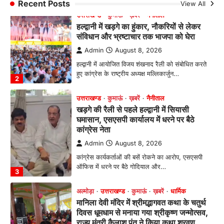
Recent Posts
View All
उत्तराखण्ड
कुमाऊं
ख़बरें
नैनीताल
खड़गे की रैली से पहले हल्द्वानी में सियासी
घमासान, एसएसपी कार्यालय में धरने पर बैठे
कांग्रेस नेता
Admin
August 8, 2026
कांग्रेस कार्यकर्ताओं की बसें रोकने का आरोप, एसएसपी
ऑफिस में धरने पर बैठे गोदियाल और…
3
अल्मोड़ा
उत्तराखण्ड
कुमाऊं
ख़बरें
धार्मिक
मानिला देवी मंदिर में श्रीमद्भागवत कथा के चतुर्थ
दिवस धूमधाम से मनाया गया श्रीकृष्ण जन्मोत्सव,
राज्य मंत्री कैलाश पंत ने किया कथा श्रवण
Admin
August 6, 2026
रानीखेत। मानिला देवी मंदिर, कमराड़/विनायक क्षेत्र में
आयोजित श्रीमद्भागवत कथा के चतुर्थ दिवस गुरुवार को…
4
अल्मोड़ा
उत्तराखण्ड
ख़बरें
इंटर-एपीएस सेंट्रल कमांड चेस क्लस्टर-2 में
याग्यिका कुंद्रा ने लहराया परचम, अंडर-14 वर्ग
में हासिल किया प्रथम स्थान