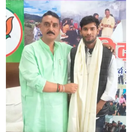
उत्तराखण्ड
कुमाऊं
ख़बरें
नैनीताल
हल्द्वानी में खड़गे का हुंकार, नौकरियों से लेकर
संविधान और भ्रष्टाचार तक भाजपा को घेरा
Admin
August 8, 2026
हल्द्वानी में आयोजित विजय शंखनाद रैली को संबोधित करते
हुए कांग्रेस के राष्ट्रीय अध्यक्ष मल्लिकार्जुन…
2
उत्तराखण्ड
कुमाऊं
ख़बरें
नैनीताल
खड़गे की रैली से पहले हल्द्वानी में सियासी
घमासान, एसएसपी कार्यालय में धरने पर बैठे
कांग्रेस नेता
Admin
August 8, 2026
कांग्रेस कार्यकर्ताओं की बसें रोकने का आरोप, एसएसपी
ऑफिस में धरने पर बैठे गोदियाल और…
3
अल्मोड़ा
उत्तराखण्ड
कुमाऊं
ख़बरें
धार्मिक
मानिला देवी मंदिर में श्रीमद्भागवत कथा के चतुर्थ
दिवस धूमधाम से मनाया गया श्रीकृष्ण जन्मोत्सव,
राज्य मंत्री कैलाश पंत ने किया कथा श्रवण