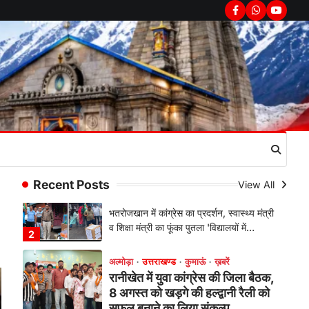
सरकार का पुतला फूंका
Facebook
Whatsapp
youtub
Admin
August 6, 2026
भतरोजखान में कांग्रेस का प्रदर्शन, स्वास्थ्य मंत्री
व शिक्षा मंत्री का फूंका पुतला 'विद्यालयों में…
2
अल्मोड़ा
उत्तराखण्ड
कुमाऊं
ख़बरें
रानीखेत में युवा कांग्रेस की जिला बैठक,
8 अगस्त को खड़गे की हल्द्वानी रैली को
सफल बनाने का लिया संकल्प
Admin
August 6, 2026
संगठन विस्तार के तहत कई नई नियुक्तियां, बूथ
Recent Posts
View All
स्तर तक संगठन मजबूत करने और युवाओं…
3
अल्मोड़ा
उत्तराखण्ड
कुमाऊं
ख़बरें
चौखुटिया में सेवा पखवाड़ा शिविर: 954
लोगों ने लिया लाभ, 191 में से 182
शिकायतों का मौके पर हुआ निस्तारण
Admin
August 5, 2026