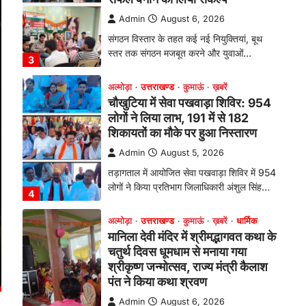
तड़ागताल में आयोजित सेवा पखवाड़ा शिविर में 954
लोगों ने किया प्रतिभाग जिलाधिकारी अंशुल सिंह…
4
अल्मोड़ा
उत्तराखण्ड
कुमाऊं
ख़बरें
धार्मिक
मानिला देवी मंदिर में श्रीमद्भागवत कथा के
चतुर्थ दिवस धूमधाम से मनाया गया
श्रीकृष्ण जन्मोत्सव, राज्य मंत्री कैलाश
पंत ने किया कथा श्रवण
Admin
August 6, 2026
रानीखेत। मानिला देवी मंदिर, कमराड़/विनायक क्षेत्र
में आयोजित श्रीमद्भागवत कथा के चतुर्थ दिवस
गुरुवार को…
1
अल्मोड़ा
उत्तराखण्ड
कुमाऊं
ख़बरें
रानीखेत में शिक्षा-स्वास्थ्य व्यवस्था पर
फूटा कांग्रेस का गुस्सा, मंत्री और
सरकार का पुतला फूंका
Admin
August 6, 2026