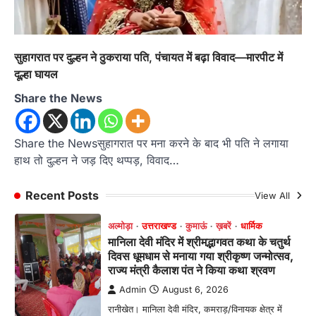
Admin
August 6, 2026
संगठन विस्तार के तहत कई नई नियुक्तियां, बूथ स्तर तक
संगठन मजबूत करने और युवाओं…
4
सुहागरात पर दुल्हन ने ठुकराया पति, पंचायत में बढ़ा विवाद—मारपीट में
दूल्हा घायल
उत्तराखण्ड
कुमाऊं
ख़बरें
नैनीताल
Share the News
खड़गे की रैली से पहले हल्द्वानी में सियासी
घमासान, एसएसपी कार्यालय में धरने पर बैठे
कांग्रेस नेता
Share the Newsसुहागरात पर मना करने के बाद भी पति ने लगाया
Admin
August 8, 2026
हाथ तो दुल्हन ने जड़ दिए थप्पड़, विवाद…
कांग्रेस कार्यकर्ताओं की बसें रोकने का आरोप, एसएसपी
ऑफिस में धरने पर बैठे गोदियाल और…
1
Recent Posts
View All
अल्मोड़ा
उत्तराखण्ड
कुमाऊं
ख़बरें
धार्मिक
मानिला देवी मंदिर में श्रीमद्भागवत कथा के चतुर्थ
दिवस धूमधाम से मनाया गया श्रीकृष्ण जन्मोत्सव,
राज्य मंत्री कैलाश पंत ने किया कथा श्रवण
Admin
August 6, 2026
रानीखेत। मानिला देवी मंदिर, कमराड़/विनायक क्षेत्र में
आयोजित श्रीमद्भागवत कथा के चतुर्थ दिवस गुरुवार को…