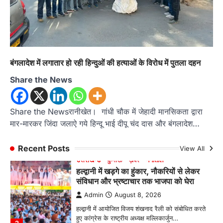
में हासिल किया प्रथम स्थान
Admin
August 8, 2026
रानीखेत। आर्मी पब्लिक स्कूल रानीखेत की प्रतिभाशाली
छात्रा याग्यिका कुंद्रा ने अपनी शानदार शतरंज प्रतिभा…
1
बंगलादेश में लगातार हो रही हिन्दुओं की हत्याओं के विरोध में पुतला दहन
उत्तराखण्ड
कुमाऊं
ख़बरें
नैनीताल
हल्द्वानी में खड़गे का हुंकार, नौकरियों से लेकर
Share the News
संविधान और भ्रष्टाचार तक भाजपा को घेरा
Admin
August 8, 2026
Share the Newsरानीखेत। गांधी चौक में जेहादी मानसिकता द्वारा
हल्द्वानी में आयोजित विजय शंखनाद रैली को संबोधित करते
मार-मारकर जिंदा जलाऐ गये हिन्दू भाई दीपू चंद दास और बंगलादेश…
हुए कांग्रेस के राष्ट्रीय अध्यक्ष मल्लिकार्जुन…
2
Recent Posts
View All
उत्तराखण्ड
कुमाऊं
ख़बरें
नैनीताल
खड़गे की रैली से पहले हल्द्वानी में सियासी
घमासान, एसएसपी कार्यालय में धरने पर बैठे
कांग्रेस नेता
Admin
August 8, 2026
कांग्रेस कार्यकर्ताओं की बसें रोकने का आरोप, एसएसपी
ऑफिस में धरने पर बैठे गोदियाल और…
3