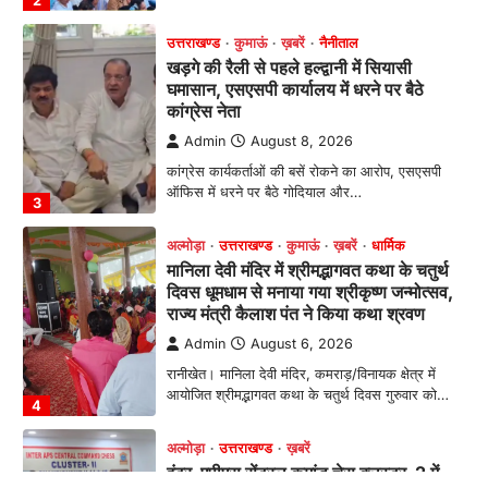
अल्मोड़ा
उत्तराखण्ड
कुमाऊं
ख़बरें
धार्मिक
मानिला देवी मंदिर में श्रीमद्भागवत कथा के चतुर्थ
दिवस धूमधाम से मनाया गया श्रीकृष्ण जन्मोत्सव,
राज्य मंत्री कैलाश पंत ने किया कथा श्रवण
Admin
August 6, 2026
रानीखेत। मानिला देवी मंदिर, कमराड़/विनायक क्षेत्र में
आयोजित श्रीमद्भागवत कथा के चतुर्थ दिवस गुरुवार को…
4
अल्मोड़ा
उत्तराखण्ड
ख़बरें
इंटर-एपीएस सेंट्रल कमांड चेस क्लस्टर-2 में
याग्यिका कुंद्रा ने लहराया परचम, अंडर-14 वर्ग
में हासिल किया प्रथम स्थान
Admin
August 8, 2026
रानीखेत। आर्मी पब्लिक स्कूल रानीखेत की प्रतिभाशाली
छात्रा याग्यिका कुंद्रा ने अपनी शानदार शतरंज प्रतिभा…
1
उत्तराखण्ड
कुमाऊं
ख़बरें
नैनीताल
हल्द्वानी में खड़गे का हुंकार, नौकरियों से लेकर