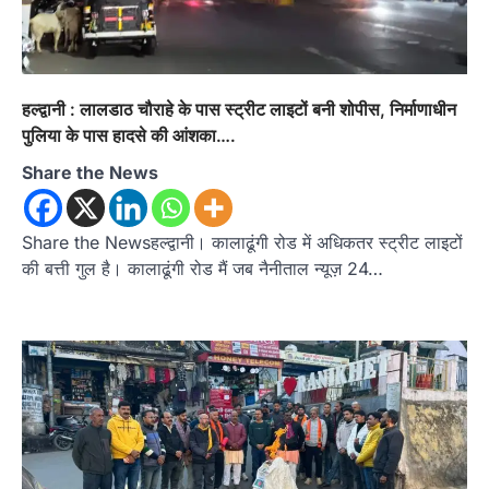
उत्तराखण्ड
कुमाऊं
ख़बरें
नैनीताल
खड़गे की रैली से पहले हल्द्वानी में सियासी
घमासान, एसएसपी कार्यालय में धरने पर बैठे
कांग्रेस नेता
हल्द्वानी : लालडाठ चौराहे के पास स्ट्रीट लाइटों बनी शोपीस, निर्माणाधीन
Admin
August 8, 2026
पुलिया के पास हादसे की आंशका….
कांग्रेस कार्यकर्ताओं की बसें रोकने का आरोप, एसएसपी
Share the News
ऑफिस में धरने पर बैठे गोदियाल और…
3
अल्मोड़ा
उत्तराखण्ड
कुमाऊं
ख़बरें
धार्मिक
Share the Newsहल्द्वानी। कालाढूंगी रोड में अधिकतर स्ट्रीट लाइटों
मानिला देवी मंदिर में श्रीमद्भागवत कथा के चतुर्थ
की बत्ती गुल है। कालाढूंगी रोड मैं जब नैनीताल न्यूज़ 24…
दिवस धूमधाम से मनाया गया श्रीकृष्ण जन्मोत्सव,
राज्य मंत्री कैलाश पंत ने किया कथा श्रवण
Admin
August 6, 2026
रानीखेत। मानिला देवी मंदिर, कमराड़/विनायक क्षेत्र में
आयोजित श्रीमद्भागवत कथा के चतुर्थ दिवस गुरुवार को…
4
अल्मोड़ा
उत्तराखण्ड
ख़बरें
इंटर-एपीएस सेंट्रल कमांड चेस क्लस्टर-2 में
याग्यिका कुंद्रा ने लहराया परचम, अंडर-14 वर्ग