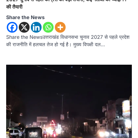
की तैयारी
Share the News
Share the Newsउत्तराखंड विधानसभा चुनाव 2027 से पहले प्रदेश
की राजनीति में हलचल तेज हो गई है। मुख्य विपक्षी दल…
उत्तराखण्ड
कुमाऊं
ख़बरें
नैनीताल
हल्द्वानी में खड़गे का हुंकार, नौकरियों से लेकर
संविधान और भ्रष्टाचार तक भाजपा को घेरा
Admin
August 8, 2026
हल्द्वानी में आयोजित विजय शंखनाद रैली को संबोधित करते
हुए कांग्रेस के राष्ट्रीय अध्यक्ष मल्लिकार्जुन…
2