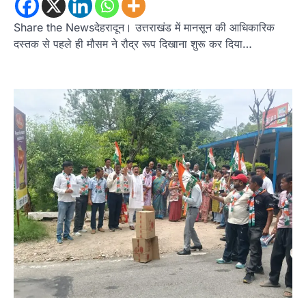
Share the Newsदेहरादून। उत्तराखंड में मानसून की आधिकारिक
दस्तक से पहले ही मौसम ने रौद्र रूप दिखाना शुरू कर दिया…
अल्मोड़ा
उत्तराखण्ड
कुमाऊं
ख़बरें
रानीखेत में शिक्षा-स्वास्थ्य व्यवस्था पर फूटा
कांग्रेस का गुस्सा, मंत्री और सरकार का पुतला
फूंका
Admin
August 6, 2026
भतरोजखान में कांग्रेस का प्रदर्शन, स्वास्थ्य मंत्री व शिक्षा
मंत्री का फूंका पुतला 'विद्यालयों में…
2
अल्मोड़ा
उत्तराखण्ड
कुमाऊं
ख़बरें
रानीखेत में युवा कांग्रेस की जिला बैठक, 8