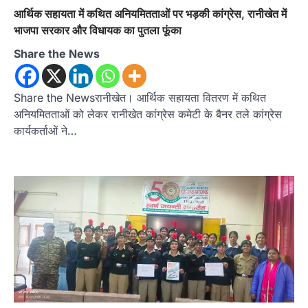
अगस्त को खड़गे की हल्द्वानी रैली को सफल
आर्थिक सहायता में कथित अनियमितताओं पर भड़की कांग्रेस, रानीखेत में
बनाने का लिया संकल्प
भाजपा सरकार और विधायक का पुतला फूंका
Admin
August 6, 2026
Share the News
संगठन विस्तार के तहत कई नई नियुक्तियां, बूथ स्तर तक
संगठन मजबूत करने और युवाओं…
3
Share the Newsरानीखेत। आर्थिक सहायता वितरण में कथित
अल्मोड़ा
उत्तराखण्ड
कुमाऊं
ख़बरें
अनियमितताओं को लेकर रानीखेत कांग्रेस कमेटी के बैनर तले कांग्रेस
चौखुटिया में सेवा पखवाड़ा शिविर: 954 लोगों ने
कार्यकर्ताओं ने…
लिया लाभ, 191 में से 182 शिकायतों का मौके
पर हुआ निस्तारण
Admin
August 5, 2026
तड़ागताल में आयोजित सेवा पखवाड़ा शिविर में 954 लोगों
ने किया प्रतिभाग जिलाधिकारी अंशुल सिंह…
4
अल्मोड़ा
उत्तराखण्ड
कुमाऊं
ख़बरें
धार्मिक
मानिला देवी मंदिर में श्रीमद्भागवत कथा के चतुर्थ
दिवस धूमधाम से मनाया गया श्रीकृष्ण जन्मोत्सव,
राज्य मंत्री कैलाश पंत ने किया कथा श्रवण
Admin
August 6, 2026