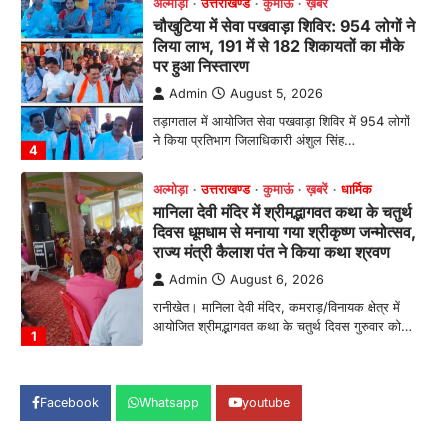
अल्मोड़ा
उत्तराखण्ड
कुमाऊं
ख़बरें
चौखुटिया में सेवा पखवाड़ा शिविर: 954 लोगों ने
लिया लाभ, 191 में से 182 शिकायतों का मौके
पर हुआ निस्तारण
Admin
August 5, 2026
तड़ागताल में आयोजित सेवा पखवाड़ा शिविर में 954 लोगों
ने किया प्रतिभाग जिलाधिकारी अंशुल सिंह…
4
अल्मोड़ा
उत्तराखण्ड
कुमाऊं
ख़बरें
धार्मिक
मानिला देवी मंदिर में श्रीमद्भागवत कथा के चतुर्थ
दिवस धूमधाम से मनाया गया श्रीकृष्ण जन्मोत्सव,
राज्य मंत्री कैलाश पंत ने किया कथा श्रवण
Admin
August 6, 2026
रानीखेत। मानिला देवी मंदिर, कमराड़/विनायक क्षेत्र में
आयोजित श्रीमद्भागवत कथा के चतुर्थ दिवस गुरुवार को…
1
अल्मोड़ा
उत्तराखण्ड
कुमाऊं
ख़बरें
रानीखेत में शिक्षा-स्वास्थ्य व्यवस्था पर फूटा
Facebook
Whatsapp
youtube
कांग्रेस का गुस्सा, मंत्री और सरकार का पुतला
फूंका