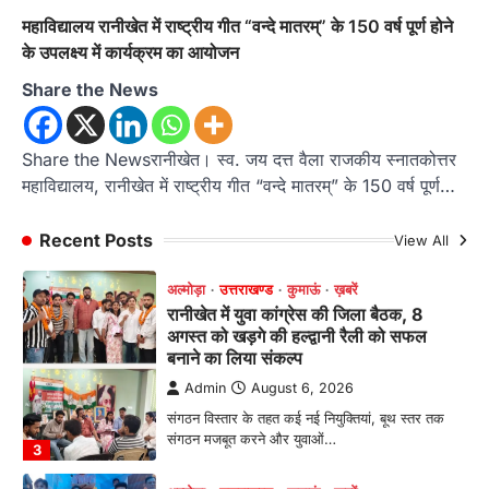
रानीखेत। मानिला देवी मंदिर, कमराड़/विनायक क्षेत्र में
महाविद्यालय रानीखेत में राष्ट्रीय गीत “वन्दे मातरम्” के 150 वर्ष पूर्ण होने
आयोजित श्रीमद्भागवत कथा के चतुर्थ दिवस गुरुवार को…
1
के उपलक्ष्य में कार्यक्रम का आयोजन
अल्मोड़ा
उत्तराखण्ड
कुमाऊं
ख़बरें
Share the News
रानीखेत में शिक्षा-स्वास्थ्य व्यवस्था पर फूटा
कांग्रेस का गुस्सा, मंत्री और सरकार का पुतला
फूंका
Share the Newsरानीखेत। स्व. जय दत्त वैला राजकीय स्नातकोत्तर
महाविद्यालय, रानीखेत में राष्ट्रीय गीत “वन्दे मातरम्” के 150 वर्ष पूर्ण…
Admin
August 6, 2026
भतरोजखान में कांग्रेस का प्रदर्शन, स्वास्थ्य मंत्री व शिक्षा
मंत्री का फूंका पुतला 'विद्यालयों में…
Recent Posts
View All
2
अल्मोड़ा
उत्तराखण्ड
कुमाऊं
ख़बरें
रानीखेत में युवा कांग्रेस की जिला बैठक, 8
अगस्त को खड़गे की हल्द्वानी रैली को सफल
बनाने का लिया संकल्प
Admin
August 6, 2026
संगठन विस्तार के तहत कई नई नियुक्तियां, बूथ स्तर तक
संगठन मजबूत करने और युवाओं…
3