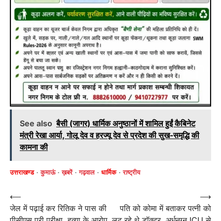
See also
बैसी (जागर) धार्मिक अनुष्ठानों में शामिल हुईं कैबिनेट
मंत्री रेखा आर्या, गोलू देव व हरज्यू देव से प्रदेश की सुख-समृद्धि की
कामना की
उत्तराखण्ड
कुमाऊं
ख़बरें
गढ़वाल
धार्मिक
राष्ट्रीय
Post
⟵
⟶
जेल में पढ़ाई कर रितिक ने पास की
पति को कोमा में बताकर पत्नी को
navigation
पीसीएस प्री परीक्षा, हत्या के आरोप
लूट रहे थे डॉक्टर, अर्धनग्न ICU से