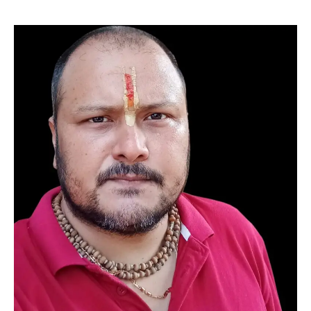
उत्तराखण्ड
कुमाऊं
ख़बरें
नैनीताल
हल्द्वानी में खड़गे का हुंकार, नौकरियों से लेकर
संविधान और भ्रष्टाचार तक भाजपा को घेरा
Admin
August 8, 2026
हल्द्वानी में आयोजित विजय शंखनाद रैली को संबोधित करते
हुए कांग्रेस के राष्ट्रीय अध्यक्ष मल्लिकार्जुन…
2
उत्तराखण्ड
कुमाऊं
ख़बरें
नैनीताल
खड़गे की रैली से पहले हल्द्वानी में सियासी
घमासान, एसएसपी कार्यालय में धरने पर बैठे
कांग्रेस नेता
Admin
August 8, 2026
कांग्रेस कार्यकर्ताओं की बसें रोकने का आरोप, एसएसपी
ऑफिस में धरने पर बैठे गोदियाल और…
3
अल्मोड़ा
उत्तराखण्ड
कुमाऊं
ख़बरें
धार्मिक
मानिला देवी मंदिर में श्रीमद्भागवत कथा के चतुर्थ
दिवस धूमधाम से मनाया गया श्रीकृष्ण जन्मोत्सव,
राज्य मंत्री कैलाश पंत ने किया कथा श्रवण