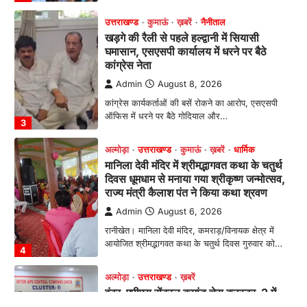
उत्तराखण्ड
कुमाऊं
ख़बरें
नैनीताल
खड़गे की रैली से पहले हल्द्वानी में सियासी
घमासान, एसएसपी कार्यालय में धरने पर बैठे
कांग्रेस नेता
Admin
August 8, 2026
कांग्रेस कार्यकर्ताओं की बसें रोकने का आरोप, एसएसपी
ऑफिस में धरने पर बैठे गोदियाल और…
3
अल्मोड़ा
उत्तराखण्ड
कुमाऊं
ख़बरें
धार्मिक
मानिला देवी मंदिर में श्रीमद्भागवत कथा के चतुर्थ
दिवस धूमधाम से मनाया गया श्रीकृष्ण जन्मोत्सव,
राज्य मंत्री कैलाश पंत ने किया कथा श्रवण
Admin
August 6, 2026
रानीखेत। मानिला देवी मंदिर, कमराड़/विनायक क्षेत्र में
आयोजित श्रीमद्भागवत कथा के चतुर्थ दिवस गुरुवार को…
4
अल्मोड़ा
उत्तराखण्ड
ख़बरें
इंटर-एपीएस सेंट्रल कमांड चेस क्लस्टर-2 में
याग्यिका कुंद्रा ने लहराया परचम, अंडर-14 वर्ग