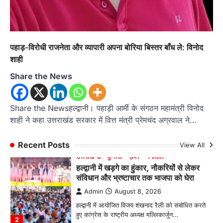
Admin
August 6, 2026
रानीखेत। मानिला देवी मंदिर, कमराड़/विनायक क्षेत्र में
आयोजित श्रीमद्भागवत कथा के चतुर्थ दिवस गुरुवार को…
4
पहाड़-विरोधी राजनेता और व्यापारी अपना बोरिया बिस्तर बाँध ले: विनोद
अल्मोड़ा
उत्तराखण्ड
ख़बरें
शाही
इंटर-एपीएस सेंट्रल कमांड चेस क्लस्टर-2 में
Share the News
याग्यिका कुंद्रा ने लहराया परचम, अंडर-14 वर्ग
में हासिल किया प्रथम स्थान
Admin
August 8, 2026
Share the Newsहल्द्वानी। पहाड़ी आर्मी के संगठन महामंत्री विनोद
रानीखेत। आर्मी पब्लिक स्कूल रानीखेत की प्रतिभाशाली
शाही ने कहा उत्तराखंड सरकार में वित्त मंत्री प्रेमचंद अग्रवाल ने…
छात्रा याग्यिका कुंद्रा ने अपनी शानदार शतरंज प्रतिभा…
1
Recent Posts
View All
उत्तराखण्ड
कुमाऊं
ख़बरें
नैनीताल
हल्द्वानी में खड़गे का हुंकार, नौकरियों से लेकर
संविधान और भ्रष्टाचार तक भाजपा को घेरा
Admin
August 8, 2026
हल्द्वानी में आयोजित विजय शंखनाद रैली को संबोधित करते
हुए कांग्रेस के राष्ट्रीय अध्यक्ष मल्लिकार्जुन…
2