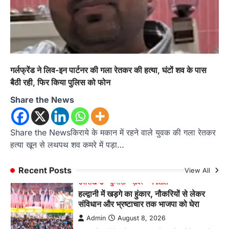
इंटर-एपीएस सेंट्रल कमांड चेस क्लस्टर-2 में
याग्यिका कुंद्रा ने लहराया परचम, अंडर-14 वर्ग
में हासिल किया प्रथम स्थान
Admin
August 8, 2026
रानीखेत। आर्मी पब्लिक स्कूल रानीखेत की प्रतिभाशाली
छात्रा याग्यिका कुंद्रा ने अपनी शानदार शतरंज प्रतिभा…
1
गर्लफ्रेंड ने लिव-इन पार्टनर की गला रेतकर की हत्या, घंटों शव के पास
बैठी रही, फिर किया पुलिस को फोन
उत्तराखण्ड
कुमाऊं
ख़बरें
नैनीताल
हल्द्वानी में खड़गे का हुंकार, नौकरियों से लेकर
Share the News
संविधान और भ्रष्टाचार तक भाजपा को घेरा
Admin
August 8, 2026
Share the Newsकिराये के मकान में रहने वाले युवक की गला रेतकर
हल्द्वानी में आयोजित विजय शंखनाद रैली को संबोधित करते
हत्या खून से लथपथ शव कमरे में पड़ा…
हुए कांग्रेस के राष्ट्रीय अध्यक्ष मल्लिकार्जुन…
2
Recent Posts
View All
उत्तराखण्ड
कुमाऊं
ख़बरें
नैनीताल
खड़गे की रैली से पहले हल्द्वानी में सियासी
घमासान, एसएसपी कार्यालय में धरने पर बैठे
कांग्रेस नेता
Admin
August 8, 2026