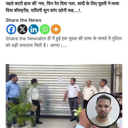
पहले काटी हाथ कीˈ नस, फिर रेत दिया गला. शादी के लिए युवती ने मरवा
दिया बॉयफ्रेंड, दरींदगी सुन कांप उठेगी रूह….!.
Share the News
Share the Newsहाल ही में हुई एक युवक की हत्या के मामले में पुलिस
को बड़ी सफलता मिली है। आगरा।…
उत्तराखण्ड
कुमाऊं
ख़बरें
नैनीताल
हल्द्वानी में खड़गे का हुंकार, नौकरियों से लेकर
संविधान और भ्रष्टाचार तक भाजपा को घेरा
Admin
August 8, 2026
हल्द्वानी में आयोजित विजय शंखनाद रैली को संबोधित करते