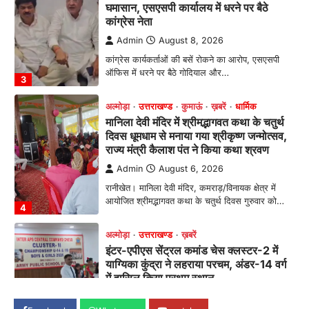
अल्मोड़ा
उत्तराखण्ड
कुमाऊं
ख़बरें
धार्मिक
मानिला देवी मंदिर में श्रीमद्भागवत कथा के चतुर्थ
दिवस धूमधाम से मनाया गया श्रीकृष्ण जन्मोत्सव,
राज्य मंत्री कैलाश पंत ने किया कथा श्रवण
Admin
August 6, 2026
रानीखेत। मानिला देवी मंदिर, कमराड़/विनायक क्षेत्र में
आयोजित श्रीमद्भागवत कथा के चतुर्थ दिवस गुरुवार को…
4
अल्मोड़ा
उत्तराखण्ड
ख़बरें
इंटर-एपीएस सेंट्रल कमांड चेस क्लस्टर-2 में
याग्यिका कुंद्रा ने लहराया परचम, अंडर-14 वर्ग
में हासिल किया प्रथम स्थान
Admin
August 8, 2026
रानीखेत। आर्मी पब्लिक स्कूल रानीखेत की प्रतिभाशाली
छात्रा याग्यिका कुंद्रा ने अपनी शानदार शतरंज प्रतिभा…
1
उत्तराखण्ड
कुमाऊं
ख़बरें
नैनीताल
हल्द्वानी में खड़गे का हुंकार, नौकरियों से लेकर
संविधान और भ्रष्टाचार तक भाजपा को घेरा