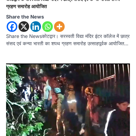
ग्रहण समारोह आयोजित
Share the News
Share the Newsकोटद्वार। सरस्वती विद्या मंदिर इंटर कॉलेज में छात्र
संसद एवं कन्या भारती का शपथ ग्रहण समारोह उत्साहपूर्वक आयोजित…
उत्तराखण्ड
कुमाऊं
ख़बरें
नैनीताल
हल्द्वानी में खड़गे का हुंकार, नौकरियों से लेकर
संविधान और भ्रष्टाचार तक भाजपा को घेरा
Admin
August 8, 2026
हल्द्वानी में आयोजित विजय शंखनाद रैली को संबोधित करते
हुए कांग्रेस के राष्ट्रीय अध्यक्ष मल्लिकार्जुन…
2
उत्तराखण्ड
कुमाऊं
ख़बरें
नैनीताल