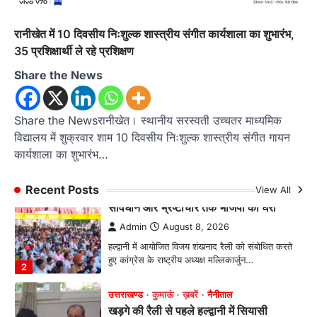
Admin
August 8, 2026
रानीखेत। आर्मी पब्लिक स्कूल रानीखेत की प्रतिभाशाली
रानीखेत में 10 दिवसीय निःशुल्क शास्त्रीय संगीत कार्यशाला का शुभारंभ,
छात्रा याग्यिका कुंद्रा ने अपनी शानदार शतरंज प्रतिभा…
1
35 प्रशिक्षार्थी ले रहे प्रशिक्षण
Share the News
उत्तराखण्ड
कुमाऊं
ख़बरें
नैनीताल
हल्द्वानी में खड़गे का हुंकार, नौकरियों से लेकर
संविधान और भ्रष्टाचार तक भाजपा को घेरा
Share the Newsरानीखेत। स्थानीय सरस्वती उच्चतर माध्यमिक
Admin
August 8, 2026
विद्यालय में शुक्रवार शाम 10 दिवसीय निःशुल्क शास्त्रीय संगीत गायन
हल्द्वानी में आयोजित विजय शंखनाद रैली को संबोधित करते
कार्यशाला का शुभारंभ…
हुए कांग्रेस के राष्ट्रीय अध्यक्ष मल्लिकार्जुन…
2
Recent Posts
View All
उत्तराखण्ड
कुमाऊं
ख़बरें
नैनीताल
खड़गे की रैली से पहले हल्द्वानी में सियासी
घमासान, एसएसपी कार्यालय में धरने पर बैठे
कांग्रेस नेता
Admin
August 8, 2026
कांग्रेस कार्यकर्ताओं की बसें रोकने का आरोप, एसएसपी
ऑफिस में धरने पर बैठे गोदियाल और…
3