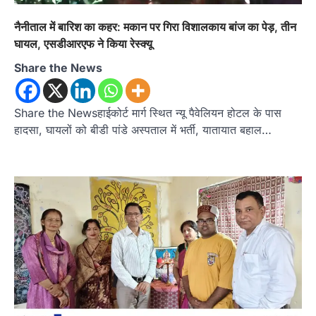
खड़गे की रैली से पहले हल्द्वानी में सियासी
नैनीताल में बारिश का कहर: मकान पर गिरा विशालकाय बांज का पेड़, तीन
घमासान, एसएसपी कार्यालय में धरने पर बैठे
कांग्रेस नेता
घायल, एसडीआरएफ ने किया रेस्क्यू
Admin
August 8, 2026
Share the News
कांग्रेस कार्यकर्ताओं की बसें रोकने का आरोप, एसएसपी
ऑफिस में धरने पर बैठे गोदियाल और…
3
Share the Newsहाईकोर्ट मार्ग स्थित न्यू पैवेलियन होटल के पास
हादसा, घायलों को बीडी पांडे अस्पताल में भर्ती, यातायात बहाल…
अल्मोड़ा
उत्तराखण्ड
कुमाऊं
ख़बरें
धार्मिक
मानिला देवी मंदिर में श्रीमद्भागवत कथा के चतुर्थ
दिवस धूमधाम से मनाया गया श्रीकृष्ण जन्मोत्सव,
राज्य मंत्री कैलाश पंत ने किया कथा श्रवण
Admin
August 6, 2026
रानीखेत। मानिला देवी मंदिर, कमराड़/विनायक क्षेत्र में
आयोजित श्रीमद्भागवत कथा के चतुर्थ दिवस गुरुवार को…
4
अल्मोड़ा
उत्तराखण्ड
ख़बरें
इंटर-एपीएस सेंट्रल कमांड चेस क्लस्टर-2 में
याग्यिका कुंद्रा ने लहराया परचम, अंडर-14 वर्ग
में हासिल किया प्रथम स्थान