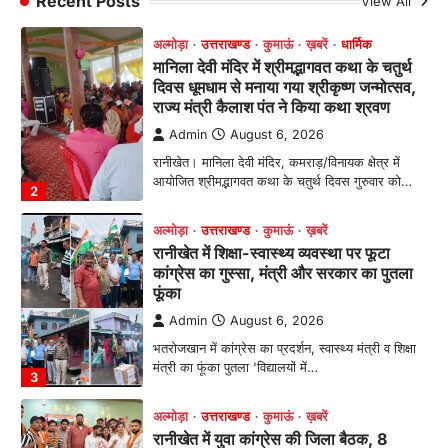
Recent Posts
View All
आयोजित श्रीमद्भागवत कथा के चतुर्थ दिवस गुरुवार को…
2
अल्मोड़ा
उत्तराखण्ड
कुमाऊं
ख़बरें
रानीखेत में शिक्षा-स्वास्थ्य व्यवस्था पर फूटा
कांग्रेस का गुस्सा, मंत्री और सरकार का पुतला
फूंका
Admin
August 6, 2026
भतरोजखान में कांग्रेस का प्रदर्शन, स्वास्थ्य मंत्री व शिक्षा
मंत्री का फूंका पुतला 'विद्यालयों में…
3
अल्मोड़ा
उत्तराखण्ड
कुमाऊं
ख़बरें
रानीखेत में युवा कांग्रेस की जिला बैठक, 8
अगस्त को खड़गे की हल्द्वानी रैली को सफल
बनाने का लिया संकल्प
Admin
August 6, 2026
संगठन विस्तार के तहत कई नई नियुक्तियां, बूथ स्तर तक
संगठन मजबूत करने और युवाओं…
4
उत्तराखण्ड
कुमाऊं
ख़बरें
नैनीताल