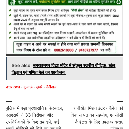
See also
उमरावनगर विद्या मंदिर में संकुल स्तरीय बौद्धिक, खेल,
विज्ञान एवं गणित मेले का आयोजन
उत्तराखण्ड
कुमाऊं
ख़बरें
नैनीताल
Post
⟵
⟶
पुलिस में बड़ा प्रशासनिक फेरबदल,
रानीखेत मिशन इंटर कॉलेज को
navigation
एसएसपी ने 33 निरीक्षक और
विकास पंत का सहयोग, एनसीसी
उपनिरीक्षकों के किए तबादले, कई
कैडेट्स के लिए उपलब्ध कराए
थानों-चौकियों को मिले नए प्रभारी
संसाधन