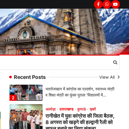
सरकार का पुतला फूंका
Facebook
Whatsapp
youtub
Admin
August 6, 2026
भतरोजखान में कांग्रेस का प्रदर्शन, स्वास्थ्य मंत्री
व शिक्षा मंत्री का फूंका पुतला 'विद्यालयों में…
2
अल्मोड़ा
उत्तराखण्ड
कुमाऊं
ख़बरें
रानीखेत में युवा कांग्रेस की जिला बैठक,
8 अगस्त को खड़गे की हल्द्वानी रैली को
सफल बनाने का लिया संकल्प
Admin
August 6, 2026
संगठन विस्तार के तहत कई नई नियुक्तियां, बूथ
Recent Posts
View All
स्तर तक संगठन मजबूत करने और युवाओं…
3
अल्मोड़ा
उत्तराखण्ड
कुमाऊं
ख़बरें
चौखुटिया में सेवा पखवाड़ा शिविर: 954
लोगों ने लिया लाभ, 191 में से 182
शिकायतों का मौके पर हुआ निस्तारण
Admin
August 5, 2026