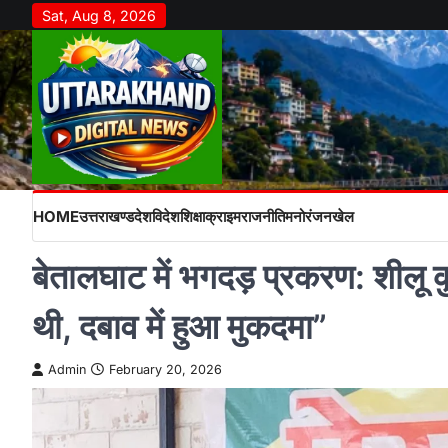
Skip
Sat, Aug 8, 2026
to
content
HOME
उत्तराखण्ड
देश
विदेश
शिक्षा
क्राइम
राजनीति
मनोरंजन
खेल
बेतालघाट में भगदड़ प्रकरण: शीलू
थी, दबाव में हुआ मुकदमा”
Admin
February 20, 2026