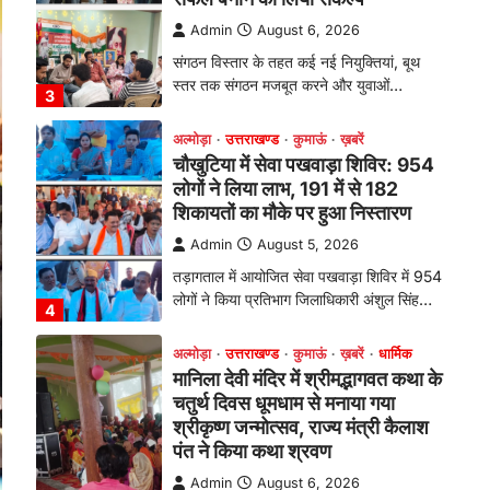
तड़ागताल में आयोजित सेवा पखवाड़ा शिविर में 954
लोगों ने किया प्रतिभाग जिलाधिकारी अंशुल सिंह…
4
अल्मोड़ा
उत्तराखण्ड
कुमाऊं
ख़बरें
धार्मिक
मानिला देवी मंदिर में श्रीमद्भागवत कथा के
चतुर्थ दिवस धूमधाम से मनाया गया
श्रीकृष्ण जन्मोत्सव, राज्य मंत्री कैलाश
पंत ने किया कथा श्रवण
Admin
August 6, 2026
रानीखेत। मानिला देवी मंदिर, कमराड़/विनायक क्षेत्र
में आयोजित श्रीमद्भागवत कथा के चतुर्थ दिवस
गुरुवार को…
1
अल्मोड़ा
उत्तराखण्ड
कुमाऊं
ख़बरें
रानीखेत में शिक्षा-स्वास्थ्य व्यवस्था पर
फूटा कांग्रेस का गुस्सा, मंत्री और
सरकार का पुतला फूंका
Admin
August 6, 2026