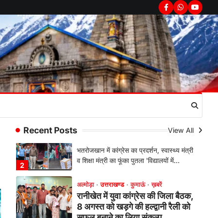
सरकार का पुतला फूंका
Facebook
Whatsapp
youtub
Admin
August 6, 2026
भतरोजखान में कांग्रेस का प्रदर्शन, स्वास्थ्य मंत्री
व शिक्षा मंत्री का फूंका पुतला 'विद्यालयों में…
2
अल्मोड़ा
उत्तराखण्ड
कुमाऊं
ख़बरें
रानीखेत में युवा कांग्रेस की जिला बैठक,
8 अगस्त को खड़गे की हल्द्वानी रैली को
सफल बनाने का लिया संकल्प
Admin
August 6, 2026
संगठन विस्तार के तहत कई नई नियुक्तियां, बूथ
Recent Posts
View All
स्तर तक संगठन मजबूत करने और युवाओं…
3
अल्मोड़ा
उत्तराखण्ड
कुमाऊं
ख़बरें
चौखुटिया में सेवा पखवाड़ा शिविर: 954
लोगों ने लिया लाभ, 191 में से 182
शिकायतों का मौके पर हुआ निस्तारण
Admin
August 5, 2026