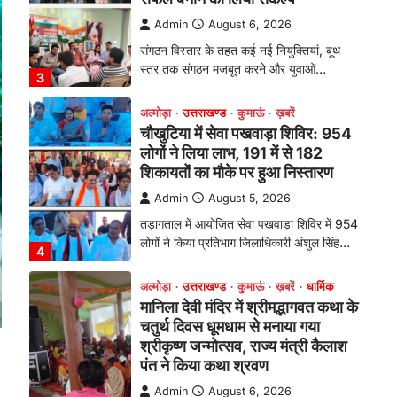
तड़ागताल में आयोजित सेवा पखवाड़ा शिविर में 954
लोगों ने किया प्रतिभाग जिलाधिकारी अंशुल सिंह…
4
अल्मोड़ा
उत्तराखण्ड
कुमाऊं
ख़बरें
धार्मिक
मानिला देवी मंदिर में श्रीमद्भागवत कथा के
चतुर्थ दिवस धूमधाम से मनाया गया
श्रीकृष्ण जन्मोत्सव, राज्य मंत्री कैलाश
पंत ने किया कथा श्रवण
Admin
August 6, 2026
रानीखेत। मानिला देवी मंदिर, कमराड़/विनायक क्षेत्र
में आयोजित श्रीमद्भागवत कथा के चतुर्थ दिवस
गुरुवार को…
1
अल्मोड़ा
उत्तराखण्ड
कुमाऊं
ख़बरें
रानीखेत में शिक्षा-स्वास्थ्य व्यवस्था पर
फूटा कांग्रेस का गुस्सा, मंत्री और
सरकार का पुतला फूंका
Admin
August 6, 2026