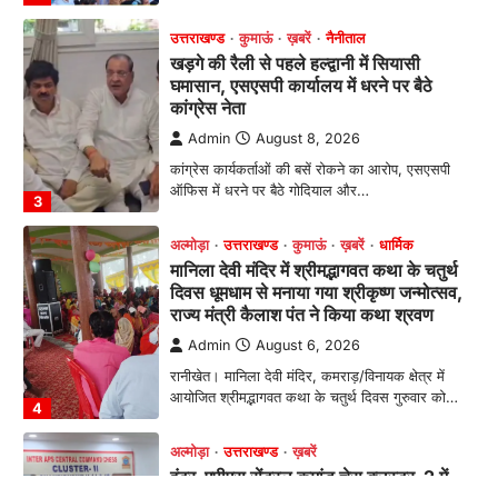
अल्मोड़ा
उत्तराखण्ड
कुमाऊं
ख़बरें
धार्मिक
मानिला देवी मंदिर में श्रीमद्भागवत कथा के चतुर्थ
दिवस धूमधाम से मनाया गया श्रीकृष्ण जन्मोत्सव,
राज्य मंत्री कैलाश पंत ने किया कथा श्रवण
Admin
August 6, 2026
रानीखेत। मानिला देवी मंदिर, कमराड़/विनायक क्षेत्र में
आयोजित श्रीमद्भागवत कथा के चतुर्थ दिवस गुरुवार को…
4
अल्मोड़ा
उत्तराखण्ड
ख़बरें
इंटर-एपीएस सेंट्रल कमांड चेस क्लस्टर-2 में
याग्यिका कुंद्रा ने लहराया परचम, अंडर-14 वर्ग
में हासिल किया प्रथम स्थान
Admin
August 8, 2026
रानीखेत। आर्मी पब्लिक स्कूल रानीखेत की प्रतिभाशाली
छात्रा याग्यिका कुंद्रा ने अपनी शानदार शतरंज प्रतिभा…
1
उत्तराखण्ड
कुमाऊं
ख़बरें
नैनीताल
हल्द्वानी में खड़गे का हुंकार, नौकरियों से लेकर