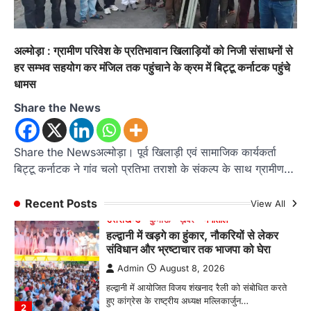
में हासिल किया प्रथम स्थान
Admin
August 8, 2026
रानीखेत। आर्मी पब्लिक स्कूल रानीखेत की प्रतिभाशाली
अल्मोड़ा : ग्रामीण परिवेश के प्रतिभावान खिलाड़ियों को निजी संसाधनों से
छात्रा याग्यिका कुंद्रा ने अपनी शानदार शतरंज प्रतिभा…
1
हर सम्भव सहयोग कर मंजिल तक पहुंचाने के क्रम में बिट्टू कर्नाटक पहुंचे
धामस
उत्तराखण्ड
कुमाऊं
ख़बरें
नैनीताल
हल्द्वानी में खड़गे का हुंकार, नौकरियों से लेकर
Share the News
संविधान और भ्रष्टाचार तक भाजपा को घेरा
Admin
August 8, 2026
Share the Newsअल्मोड़ा। पूर्व खिलाड़ी एवं सामाजिक कार्यकर्ता
हल्द्वानी में आयोजित विजय शंखनाद रैली को संबोधित करते
बिट्टू कर्नाटक ने गांव चलो प्रतिभा तराशो के संकल्प के साथ ग्रामीण…
हुए कांग्रेस के राष्ट्रीय अध्यक्ष मल्लिकार्जुन…
2
Recent Posts
View All
उत्तराखण्ड
कुमाऊं
ख़बरें
नैनीताल
खड़गे की रैली से पहले हल्द्वानी में सियासी
घमासान, एसएसपी कार्यालय में धरने पर बैठे
कांग्रेस नेता
Admin
August 8, 2026
कांग्रेस कार्यकर्ताओं की बसें रोकने का आरोप, एसएसपी
ऑफिस में धरने पर बैठे गोदियाल और…
3