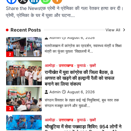
कांग्रेस का गुस्सा, मंत्री और सरकार का पुतला
फूंका
Share the Newsएक प्रेमी ने प्रेमिका की गला रेतकर हत्या कर दी।
प्रेमी, प्रेमिका के घर में घुसा और घटना…
Admin
August 6, 2026
भतरोजखान में कांग्रेस का प्रदर्शन, स्वास्थ्य मंत्री व शिक्षा
मंत्री का फूंका पुतला 'विद्यालयों में…
Recent Posts
View All
2
अल्मोड़ा
उत्तराखण्ड
कुमाऊं
ख़बरें
रानीखेत में युवा कांग्रेस की जिला बैठक, 8
अगस्त को खड़गे की हल्द्वानी रैली को सफल
बनाने का लिया संकल्प
Admin
August 6, 2026
संगठन विस्तार के तहत कई नई नियुक्तियां, बूथ स्तर तक
संगठन मजबूत करने और युवाओं…
3
अल्मोड़ा
उत्तराखण्ड
कुमाऊं
ख़बरें
चौखुटिया में सेवा पखवाड़ा शिविर: 954 लोगों ने
लिया लाभ, 191 में से 182 शिकायतों का मौके
पर हुआ निस्तारण
Admin
August 5, 2026