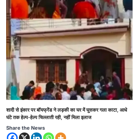
अल्मोड़ा
उत्तराखण्ड
कुमाऊं
ख़बरें
चौखुटिया में सेवा पखवाड़ा शिविर: 954 लोगों ने
लिया लाभ, 191 में से 182 शिकायतों का मौके
पर हुआ निस्तारण
Admin
August 5, 2026
तड़ागताल में आयोजित सेवा पखवाड़ा शिविर में 954 लोगों
ने किया प्रतिभाग जिलाधिकारी अंशुल सिंह…
4
अल्मोड़ा
उत्तराखण्ड
कुमाऊं
ख़बरें
धार्मिक
मानिला देवी मंदिर में श्रीमद्भागवत कथा के चतुर्थ
दिवस धूमधाम से मनाया गया श्रीकृष्ण जन्मोत्सव,
राज्य मंत्री कैलाश पंत ने किया कथा श्रवण
Admin
August 6, 2026
रानीखेत। मानिला देवी मंदिर, कमराड़/विनायक क्षेत्र में
शादी से इंकार पर बॉयफ्रेंड ने लड़की का घर में घुसकर गला काटा, आधे
आयोजित श्रीमद्भागवत कथा के चतुर्थ दिवस गुरुवार को…
1
घंटे तक हेल्प-हेल्प चिल्लाती रही, नहीं मिला इलाज
अल्मोड़ा
उत्तराखण्ड
कुमाऊं
ख़बरें
Share the News
रानीखेत में शिक्षा-स्वास्थ्य व्यवस्था पर फूटा