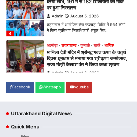
तड़ागताल में आयोजित सेवा पखवाड़ा शिविर में 954 लोगों
ने किया प्रतिभाग जिलाधिकारी अंशुल सिंह…
4
अल्मोड़ा
उत्तराखण्ड
कुमाऊं
ख़बरें
धार्मिक
मानिला देवी मंदिर में श्रीमद्भागवत कथा के चतुर्थ
दिवस धूमधाम से मनाया गया श्रीकृष्ण जन्मोत्सव,
राज्य मंत्री कैलाश पंत ने किया कथा श्रवण
Admin
August 6, 2026
रानीखेत। मानिला देवी मंदिर, कमराड़/विनायक क्षेत्र में
आयोजित श्रीमद्भागवत कथा के चतुर्थ दिवस गुरुवार को…
1
अल्मोड़ा
उत्तराखण्ड
कुमाऊं
ख़बरें
रानीखेत में शिक्षा-स्वास्थ्य व्यवस्था पर फूटा
Facebook
Whatsapp
youtube
कांग्रेस का गुस्सा, मंत्री और सरकार का पुतला
फूंका
Admin
August 6, 2026
Uttarakhand Digital News
भतरोजखान में कांग्रेस का प्रदर्शन, स्वास्थ्य मंत्री व शिक्षा
मंत्री का फूंका पुतला 'विद्यालयों में…
2
Quick Menu
अल्मोड़ा
उत्तराखण्ड
कुमाऊं
ख़बरें