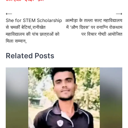
Post
⟵
⟶
She for STEM Scholarship
अल्मोड़ा के तल्ला सल्ट महाविद्यालय
navigation
से चमकीं बेटियां,रानीखेत
में ‘औण दिवस’ पर वनाग्नि रोकथाम
महाविद्यालय की पांच छात्राओं को
पर विचार गोष्ठी आयोजित
मिला सम्मान,
Related Posts