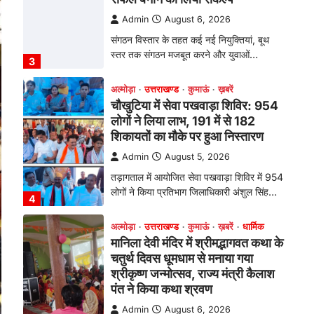
तड़ागताल में आयोजित सेवा पखवाड़ा शिविर में 954
लोगों ने किया प्रतिभाग जिलाधिकारी अंशुल सिंह…
4
अल्मोड़ा
उत्तराखण्ड
कुमाऊं
ख़बरें
धार्मिक
मानिला देवी मंदिर में श्रीमद्भागवत कथा के
चतुर्थ दिवस धूमधाम से मनाया गया
श्रीकृष्ण जन्मोत्सव, राज्य मंत्री कैलाश
पंत ने किया कथा श्रवण
Admin
August 6, 2026
रानीखेत। मानिला देवी मंदिर, कमराड़/विनायक क्षेत्र
में आयोजित श्रीमद्भागवत कथा के चतुर्थ दिवस
गुरुवार को…
1
अल्मोड़ा
उत्तराखण्ड
कुमाऊं
ख़बरें
रानीखेत में शिक्षा-स्वास्थ्य व्यवस्था पर
फूटा कांग्रेस का गुस्सा, मंत्री और
सरकार का पुतला फूंका
Admin
August 6, 2026