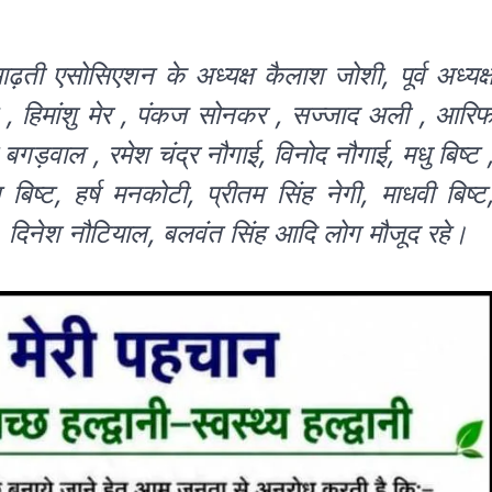
ती एसोसिएशन के अध्यक्ष कैलाश जोशी, पूर्व अध्यक्
ीनु , हिमांशु मेर , पंकज सोनकर , सज्जाद अली , आरि
बगड़वाल , रमेश चंद्र नौगाई, विनोद नौगाई, मधु बिष्ट 
बिष्ट, हर्ष मनकोटी, प्रीतम सिंह नेगी, माधवी बिष्ट
ेवी, दिनेश नौटियाल, बलवंत सिंह आदि लोग मौजूद रहे।