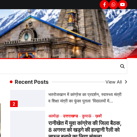
सरकार का पुतला फूंका
Facebook
Whatsapp
youtub
Admin
August 6, 2026
भतरोजखान में कांग्रेस का प्रदर्शन, स्वास्थ्य मंत्री
व शिक्षा मंत्री का फूंका पुतला 'विद्यालयों में…
2
अल्मोड़ा
उत्तराखण्ड
कुमाऊं
ख़बरें
रानीखेत में युवा कांग्रेस की जिला बैठक,
8 अगस्त को खड़गे की हल्द्वानी रैली को
सफल बनाने का लिया संकल्प
Admin
August 6, 2026
Recent Posts
View All
संगठन विस्तार के तहत कई नई नियुक्तियां, बूथ
स्तर तक संगठन मजबूत करने और युवाओं…
3
अल्मोड़ा
उत्तराखण्ड
कुमाऊं
ख़बरें
चौखुटिया में सेवा पखवाड़ा शिविर: 954
लोगों ने लिया लाभ, 191 में से 182
शिकायतों का मौके पर हुआ निस्तारण
Admin
August 5, 2026