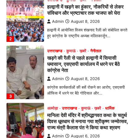
खड़गे की रैली से पहले हल्द्वानी में सियासी
घमासान, एसएसपी कार्यालय में धरने पर बैठे
कांग्रेस नेता
Admin
August 8, 2026
कांग्रेस कार्यकर्ताओं की बसें रोकने का आरोप, एसएसपी
ऑफिस में धरने पर बैठे गोदियाल और…
3
अल्मोड़ा
उत्तराखण्ड
कुमाऊं
ख़बरें
धार्मिक
मानिला देवी मंदिर में श्रीमद्भागवत कथा के चतुर्थ
दिवस धूमधाम से मनाया गया श्रीकृष्ण जन्मोत्सव,
राज्य मंत्री कैलाश पंत ने किया कथा श्रवण
Admin
August 6, 2026
रानीखेत। मानिला देवी मंदिर, कमराड़/विनायक क्षेत्र में
आयोजित श्रीमद्भागवत कथा के चतुर्थ दिवस गुरुवार को…
4
अल्मोड़ा
उत्तराखण्ड
ख़बरें
इंटर-एपीएस सेंट्रल कमांड चेस क्लस्टर-2 में
याग्यिका कुंद्रा ने लहराया परचम, अंडर-14 वर्ग
में हासिल किया प्रथम स्थान
Admin
August 8, 2026