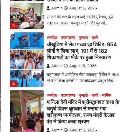
Admin
August 5, 2026
तड़ागताल में आयोजित सेवा पखवाड़ा शिविर में 954
लोगों ने किया प्रतिभाग जिलाधिकारी अंशुल सिंह…
4
अल्मोड़ा
उत्तराखण्ड
कुमाऊं
ख़बरें
धार्मिक
मानिला देवी मंदिर में श्रीमद्भागवत कथा के
चतुर्थ दिवस धूमधाम से मनाया गया
श्रीकृष्ण जन्मोत्सव, राज्य मंत्री कैलाश
पंत ने किया कथा श्रवण
Admin
August 6, 2026
रानीखेत। मानिला देवी मंदिर, कमराड़/विनायक क्षेत्र
में आयोजित श्रीमद्भागवत कथा के चतुर्थ दिवस
गुरुवार को…
1
अल्मोड़ा
उत्तराखण्ड
कुमाऊं
ख़बरें
रानीखेत में शिक्षा-स्वास्थ्य व्यवस्था पर
फूटा कांग्रेस का गुस्सा, मंत्री और
सरकार का पुतला फूंका
Admin
August 6, 2026