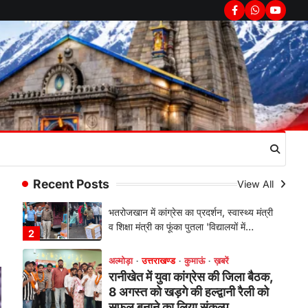
फूटा कांग्रेस का गुस्सा, मंत्री और
Facebook
Whatsapp
youtub
सरकार का पुतला फूंका
Admin
August 6, 2026
भतरोजखान में कांग्रेस का प्रदर्शन, स्वास्थ्य मंत्री
व शिक्षा मंत्री का फूंका पुतला 'विद्यालयों में…
2
अल्मोड़ा
उत्तराखण्ड
कुमाऊं
ख़बरें
रानीखेत में युवा कांग्रेस की जिला बैठक,
8 अगस्त को खड़गे की हल्द्वानी रैली को
सफल बनाने का लिया संकल्प
Admin
August 6, 2026
Recent Posts
View All
संगठन विस्तार के तहत कई नई नियुक्तियां, बूथ
स्तर तक संगठन मजबूत करने और युवाओं…
3
अल्मोड़ा
उत्तराखण्ड
कुमाऊं
ख़बरें
चौखुटिया में सेवा पखवाड़ा शिविर: 954
लोगों ने लिया लाभ, 191 में से 182
शिकायतों का मौके पर हुआ निस्तारण