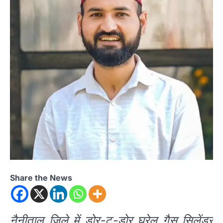
Share the News
नैनीताल जिले में डोर-टू-डोर घरेलू गैस सिलेंडर