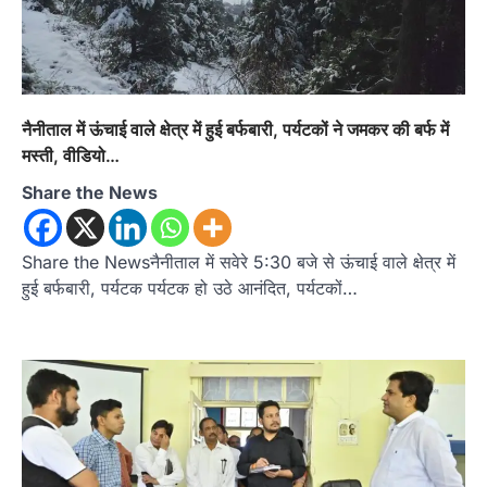
नैनीताल में ऊंचाई वाले क्षेत्र में हुई बर्फबारी, पर्यटकों ने जमकर की बर्फ में
मस्ती, वीडियो…
Share the News
Share the Newsनैनीताल में सवेरे 5:30 बजे से ऊंचाई वाले क्षेत्र में
हुई बर्फबारी, पर्यटक पर्यटक हो उठे आनंदित, पर्यटकों…
उत्तराखण्ड
कुमाऊं
ख़बरें
नैनीताल
खड़गे की रैली से पहले हल्द्वानी में सियासी
घमासान, एसएसपी कार्यालय में धरने पर बैठे
कांग्रेस नेता
Admin
August 8, 2026
कांग्रेस कार्यकर्ताओं की बसें रोकने का आरोप, एसएसपी
ऑफिस में धरने पर बैठे गोदियाल और…
2