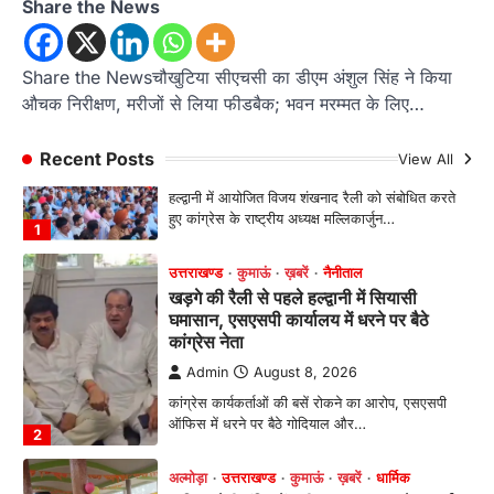
Share the News
हल्द्वानी में आयोजित विजय शंखनाद रैली को संबोधित करते
हुए कांग्रेस के राष्ट्रीय अध्यक्ष मल्लिकार्जुन…
1
Share the Newsचौखुटिया सीएचसी का डीएम अंशुल सिंह ने किया
औचक निरीक्षण, मरीजों से लिया फीडबैक; भवन मरम्मत के लिए…
उत्तराखण्ड
कुमाऊं
ख़बरें
नैनीताल
खड़गे की रैली से पहले हल्द्वानी में सियासी
घमासान, एसएसपी कार्यालय में धरने पर बैठे
Recent Posts
View All
कांग्रेस नेता
Admin
August 8, 2026
कांग्रेस कार्यकर्ताओं की बसें रोकने का आरोप, एसएसपी
ऑफिस में धरने पर बैठे गोदियाल और…
2
अल्मोड़ा
उत्तराखण्ड
कुमाऊं
ख़बरें
धार्मिक
मानिला देवी मंदिर में श्रीमद्भागवत कथा के चतुर्थ
दिवस धूमधाम से मनाया गया श्रीकृष्ण जन्मोत्सव,
राज्य मंत्री कैलाश पंत ने किया कथा श्रवण
Admin
August 6, 2026
रानीखेत। मानिला देवी मंदिर, कमराड़/विनायक क्षेत्र में
आयोजित श्रीमद्भागवत कथा के चतुर्थ दिवस गुरुवार को…
3