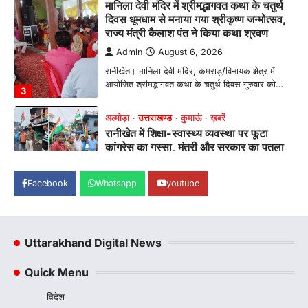
अल्मोड़ा
उत्तराखण्ड
कुमाऊं
ख़बरें
रानीखेत में शिक्षा-स्वास्थ्य व्यवस्था पर फूटा
कांग्रेस का गुस्सा, मंत्री और सरकार का पुतला
फूंका
Admin
August 6, 2026
भतरोजखान में कांग्रेस का प्रदर्शन, स्वास्थ्य मंत्री व शिक्षा
मंत्री का फूंका पुतला 'विद्यालयों में…
4
उत्तराखण्ड
कुमाऊं
ख़बरें
नैनीताल
हल्द्वानी में खड़गे का हुंकार, नौकरियों से लेकर
संविधान और भ्रष्टाचार तक भाजपा को घेरा
Facebook
Whatsapp
youtube
Admin
August 8, 2026
हल्द्वानी में आयोजित विजय शंखनाद रैली को संबोधित करते
हुए कांग्रेस के राष्ट्रीय अध्यक्ष मल्लिकार्जुन…
1
Uttarakhand Digital News
उत्तराखण्ड
कुमाऊं
ख़बरें
नैनीताल
खड़गे की रैली से पहले हल्द्वानी में सियासी
Quick Menu
घमासान, एसएसपी कार्यालय में धरने पर बैठे
कांग्रेस नेता
विदेश