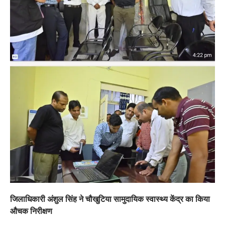
अल्मोड़ा
उत्तराखण्ड
कुमाऊं
ख़बरें
धार्मिक
मानिला देवी मंदिर में श्रीमद्भागवत कथा के चतुर्थ
दिवस धूमधाम से मनाया गया श्रीकृष्ण जन्मोत्सव,
राज्य मंत्री कैलाश पंत ने किया कथा श्रवण
Admin
August 6, 2026
रानीखेत। मानिला देवी मंदिर, कमराड़/विनायक क्षेत्र में
आयोजित श्रीमद्भागवत कथा के चतुर्थ दिवस गुरुवार को…
3
अल्मोड़ा
उत्तराखण्ड
कुमाऊं
ख़बरें
रानीखेत में शिक्षा-स्वास्थ्य व्यवस्था पर फूटा
कांग्रेस का गुस्सा, मंत्री और सरकार का पुतला
फूंका
Admin
August 6, 2026
भतरोजखान में कांग्रेस का प्रदर्शन, स्वास्थ्य मंत्री व शिक्षा
मंत्री का फूंका पुतला 'विद्यालयों में…
4
उत्तराखण्ड
कुमाऊं
ख़बरें
नैनीताल
जिलाधिकारी अंशुल सिंह ने चौखुटिया सामुदायिक स्वास्थ्य केंद्र का किया
हल्द्वानी में खड़गे का हुंकार, नौकरियों से लेकर
संविधान और भ्रष्टाचार तक भाजपा को घेरा
औचक निरीक्षण
Admin
August 8, 2026