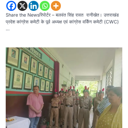
उत्तराखण्ड
कुमाऊं
ख़बरें
नैनीताल
हल्द्वानी में खड़गे का हुंकार, नौकरियों से लेकर
Share the Newsरिपोर्टर – बलवंत सिंह रावत रानीखेत। उत्तराखंड
संविधान और भ्रष्टाचार तक भाजपा को घेरा
प्रदेश कांग्रेस कमेटी के पूर्व अध्यक्ष एवं कांग्रेस वर्किंग कमेटी (CWC)
Admin
August 8, 2026
…
हल्द्वानी में आयोजित विजय शंखनाद रैली को संबोधित करते
हुए कांग्रेस के राष्ट्रीय अध्यक्ष मल्लिकार्जुन…
2
उत्तराखण्ड
कुमाऊं
ख़बरें
नैनीताल
खड़गे की रैली से पहले हल्द्वानी में सियासी
घमासान, एसएसपी कार्यालय में धरने पर बैठे
कांग्रेस नेता
Admin
August 8, 2026
कांग्रेस कार्यकर्ताओं की बसें रोकने का आरोप, एसएसपी
ऑफिस में धरने पर बैठे गोदियाल और…
3
अल्मोड़ा
उत्तराखण्ड
कुमाऊं
ख़बरें
धार्मिक
मानिला देवी मंदिर में श्रीमद्भागवत कथा के चतुर्थ
दिवस धूमधाम से मनाया गया श्रीकृष्ण जन्मोत्सव,
राज्य मंत्री कैलाश पंत ने किया कथा श्रवण