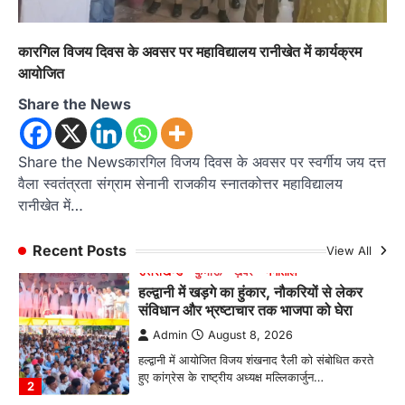
Admin
August 6, 2026
रानीखेत। मानिला देवी मंदिर, कमराड़/विनायक क्षेत्र में
कारगिल विजय दिवस के अवसर पर महाविद्यालय रानीखेत में कार्यक्रम
आयोजित श्रीमद्भागवत कथा के चतुर्थ दिवस गुरुवार को…
4
आयोजित
Share the News
अल्मोड़ा
उत्तराखण्ड
ख़बरें
इंटर-एपीएस सेंट्रल कमांड चेस क्लस्टर-2 में
याग्यिका कुंद्रा ने लहराया परचम, अंडर-14 वर्ग
में हासिल किया प्रथम स्थान
Share the Newsकारगिल विजय दिवस के अवसर पर स्वर्गीय जय दत्त
वैला स्वतंत्रता संग्राम सेनानी राजकीय स्नातकोत्तर महाविद्यालय
Admin
August 8, 2026
रानीखेत में…
रानीखेत। आर्मी पब्लिक स्कूल रानीखेत की प्रतिभाशाली
छात्रा याग्यिका कुंद्रा ने अपनी शानदार शतरंज प्रतिभा…
1
Recent Posts
View All
उत्तराखण्ड
कुमाऊं
ख़बरें
नैनीताल
हल्द्वानी में खड़गे का हुंकार, नौकरियों से लेकर
संविधान और भ्रष्टाचार तक भाजपा को घेरा
Admin
August 8, 2026
हल्द्वानी में आयोजित विजय शंखनाद रैली को संबोधित करते
हुए कांग्रेस के राष्ट्रीय अध्यक्ष मल्लिकार्जुन…
2