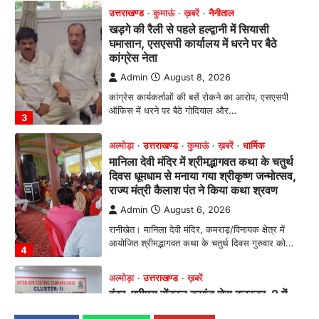
उत्तराखण्ड
कुमाऊं
ख़बरें
नैनीताल
खड़गे की रैली से पहले हल्द्वानी में सियासी
घमासान, एसएसपी कार्यालय में धरने पर बैठे
कांग्रेस नेता
Admin
August 8, 2026
कांग्रेस कार्यकर्ताओं की बसें रोकने का आरोप, एसएसपी
ऑफिस में धरने पर बैठे गोदियाल और…
3
अल्मोड़ा
उत्तराखण्ड
कुमाऊं
ख़बरें
धार्मिक
मानिला देवी मंदिर में श्रीमद्भागवत कथा के चतुर्थ
दिवस धूमधाम से मनाया गया श्रीकृष्ण जन्मोत्सव,
राज्य मंत्री कैलाश पंत ने किया कथा श्रवण
Admin
August 6, 2026
रानीखेत। मानिला देवी मंदिर, कमराड़/विनायक क्षेत्र में
आयोजित श्रीमद्भागवत कथा के चतुर्थ दिवस गुरुवार को…
4
अल्मोड़ा
उत्तराखण्ड
ख़बरें
इंटर-एपीएस सेंट्रल कमांड चेस क्लस्टर-2 में
याग्यिका कुंद्रा ने लहराया परचम, अंडर-14 वर्ग