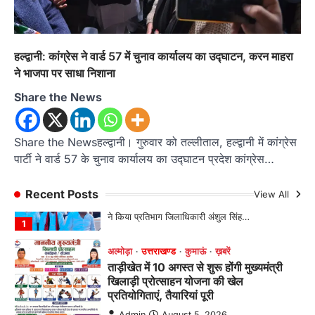
जनप्रतिनिधियों ने साझा किए विकास के अनुभव
Admin
August 5, 2026
विकासखण्ड ताड़ीखेत में "हमारा ब्लॉक, हमारा अनुभव"
हल्द्वानी: कांग्रेस ने वार्ड 57 में चुनाव कार्यालय का उद्घाटन, करन माहरा
सम्मेलन का आयोजन। ब्लॉक प्रमुख बबली मेहरा बोलीं—
ने भाजपा पर साधा निशाना
…
4
Share the News
अल्मोड़ा
उत्तराखण्ड
कुमाऊं
ख़बरें
चौखुटिया में सेवा पखवाड़ा शिविर: 954 लोगों ने
Share the Newsहल्द्वानी। गुरुवार को तल्लीताल, हल्द्वानी में कांग्रेस
लिया लाभ, 191 में से 182 शिकायतों का मौके
पर हुआ निस्तारण
पार्टी ने वार्ड 57 के चुनाव कार्यालय का उद्घाटन प्रदेश कांग्रेस…
Admin
August 5, 2026
Recent Posts
View All
तड़ागताल में आयोजित सेवा पखवाड़ा शिविर में 954 लोगों
ने किया प्रतिभाग जिलाधिकारी अंशुल सिंह…
1
अल्मोड़ा
उत्तराखण्ड
कुमाऊं
ख़बरें
ताड़ीखेत में 10 अगस्त से शुरू होंगी मुख्यमंत्री
खिलाड़ी प्रोत्साहन योजना की खेल
प्रतियोगिताएं, तैयारियां पूरी
Admin
August 5, 2026