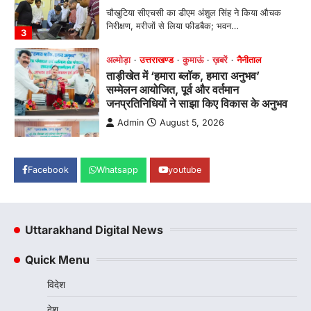
चौखुटिया सीएचसी का डीएम अंशुल सिंह ने किया औचक
निरीक्षण, मरीजों से लिया फीडबैक; भवन…
3
अल्मोड़ा
उत्तराखण्ड
कुमाऊं
ख़बरें
नैनीताल
ताड़ीखेत में ‘हमारा ब्लॉक, हमारा अनुभव’
सम्मेलन आयोजित, पूर्व और वर्तमान
जनप्रतिनिधियों ने साझा किए विकास के अनुभव
Admin
August 5, 2026
विकासखण्ड ताड़ीखेत में "हमारा ब्लॉक, हमारा अनुभव"
सम्मेलन का आयोजन। ब्लॉक प्रमुख बबली मेहरा बोलीं—
…
Facebook
Whatsapp
youtube
4
अल्मोड़ा
उत्तराखण्ड
कुमाऊं
ख़बरें
चौखुटिया में सेवा पखवाड़ा शिविर: 954 लोगों ने
Uttarakhand Digital News
लिया लाभ, 191 में से 182 शिकायतों का मौके
पर हुआ निस्तारण
Quick Menu
Admin
August 5, 2026
विदेश
तड़ागताल में आयोजित सेवा पखवाड़ा शिविर में 954 लोगों
ने किया प्रतिभाग जिलाधिकारी अंशुल सिंह…
1
देश