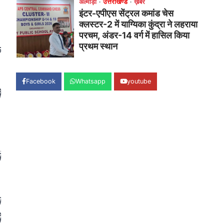
क्लस्टर-2 में याग्यिका कुंद्रा ने लहराया
परचम, अंडर-14 वर्ग में हासिल किया
प्रथम स्थान
Admin
August 8, 2026
े
रानीखेत। आर्मी पब्लिक स्कूल रानीखेत की
प्रतिभाशाली छात्रा याग्यिका कुंद्रा ने अपनी
शानदार शतरंज प्रतिभा…
Facebook
Whatsapp
youtube
1
े
उत्तराखण्ड
कुमाऊं
ख़बरें
नैनीताल
हल्द्वानी में खड़गे का हुंकार, नौकरियों से
लेकर संविधान और भ्रष्टाचार तक
।
भाजपा को घेरा
Admin
August 8, 2026
म
हल्द्वानी में आयोजित विजय शंखनाद रैली को
संबोधित करते हुए कांग्रेस के राष्ट्रीय अध्यक्ष
मल्लिकार्जुन…
2
ा
उत्तराखण्ड
कुमाऊं
ख़बरें
नैनीताल
ं
खड़गे की रैली से पहले हल्द्वानी में सियासी