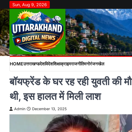
Skip
Sun, Aug 9, 2026
to
content
HOME
उत्तराखण्ड
देश
विदेश
शिक्षा
क्राइम
राजनीति
मनोरंजन
खेल
बॉयफ्रेंड के घर रह रही युवती की 
थी, इस हालत में मिली लाश
Admin
December 13, 2025