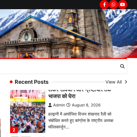
क्लस्टर-2 में याग्यिका कुंद्रा ने लहराया
Facebook
Whatsapp
youtub
परचम, अंडर-14 वर्ग में हासिल किया
प्रथम स्थान
Admin
August 8, 2026
रानीखेत। आर्मी पब्लिक स्कूल रानीखेत की
प्रतिभाशाली छात्रा याग्यिका कुंद्रा ने अपनी
शानदार शतरंज प्रतिभा…
1
उत्तराखण्ड
कुमाऊं
ख़बरें
नैनीताल
हल्द्वानी में खड़गे का हुंकार, नौकरियों से
लेकर संविधान और भ्रष्टाचार तक
Recent Posts
View All
भाजपा को घेरा
Admin
August 8, 2026
हल्द्वानी में आयोजित विजय शंखनाद रैली को
संबोधित करते हुए कांग्रेस के राष्ट्रीय अध्यक्ष
मल्लिकार्जुन…
2
उत्तराखण्ड
कुमाऊं
ख़बरें
नैनीताल