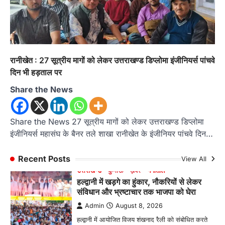
इंटर-एपीएस सेंट्रल कमांड चेस क्लस्टर-2 में
याग्यिका कुंद्रा ने लहराया परचम, अंडर-14 वर्ग
में हासिल किया प्रथम स्थान
Admin
August 8, 2026
रानीखेत। आर्मी पब्लिक स्कूल रानीखेत की प्रतिभाशाली
रानीखेत : 27 सूत्रीय मागों को लेकर उत्तराखण्ड डिप्लोमा इंजीनियर्स पांचवे
छात्रा याग्यिका कुंद्रा ने अपनी शानदार शतरंज प्रतिभा…
1
दिन भी हड़ताल पर
Share the News
उत्तराखण्ड
कुमाऊं
ख़बरें
नैनीताल
हल्द्वानी में खड़गे का हुंकार, नौकरियों से लेकर
संविधान और भ्रष्टाचार तक भाजपा को घेरा
Share the News 27 सूत्रीय मागों को लेकर उत्तराखण्ड डिप्लोमा
Admin
August 8, 2026
इंजीनियर्स महासंघ के बैनर तले शाखा रानीखेत के इंजीनियर पांचवे दिन…
हल्द्वानी में आयोजित विजय शंखनाद रैली को संबोधित करते
हुए कांग्रेस के राष्ट्रीय अध्यक्ष मल्लिकार्जुन…
2
Recent Posts
View All
उत्तराखण्ड
कुमाऊं
ख़बरें
नैनीताल
खड़गे की रैली से पहले हल्द्वानी में सियासी
घमासान, एसएसपी कार्यालय में धरने पर बैठे
कांग्रेस नेता
Admin
August 8, 2026