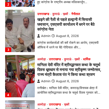
कांग्रेस कार्यकर्ताओं की बसें रोकने का आरोप, एसएसपी
ऑफिस में धरने पर बैठे गोदियाल और…
3
अल्मोड़ा
उत्तराखण्ड
कुमाऊं
ख़बरें
धार्मिक
मानिला देवी मंदिर में श्रीमद्भागवत कथा के चतुर्थ
दिवस धूमधाम से मनाया गया श्रीकृष्ण जन्मोत्सव,
राज्य मंत्री कैलाश पंत ने किया कथा श्रवण
Admin
August 6, 2026
रानीखेत। मानिला देवी मंदिर, कमराड़/विनायक क्षेत्र में
आयोजित श्रीमद्भागवत कथा के चतुर्थ दिवस गुरुवार को…
4
अल्मोड़ा
उत्तराखण्ड
ख़बरें
इंटर-एपीएस सेंट्रल कमांड चेस क्लस्टर-2 में
याग्यिका कुंद्रा ने लहराया परचम, अंडर-14 वर्ग
में हासिल किया प्रथम स्थान
Admin
August 8, 2026
रानीखेत। आर्मी पब्लिक स्कूल रानीखेत की प्रतिभाशाली
छात्रा याग्यिका कुंद्रा ने अपनी शानदार शतरंज प्रतिभा…
1