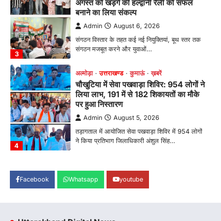
अगस्त को खड़गे की हल्द्वानी रैली को सफल
बनाने का लिया संकल्प
Admin
August 6, 2026
संगठन विस्तार के तहत कई नई नियुक्तियां, बूथ स्तर तक
संगठन मजबूत करने और युवाओं…
3
अल्मोड़ा
उत्तराखण्ड
कुमाऊं
ख़बरें
चौखुटिया में सेवा पखवाड़ा शिविर: 954 लोगों ने
लिया लाभ, 191 में से 182 शिकायतों का मौके
पर हुआ निस्तारण
Admin
August 5, 2026
तड़ागताल में आयोजित सेवा पखवाड़ा शिविर में 954 लोगों
ने किया प्रतिभाग जिलाधिकारी अंशुल सिंह…
4
अल्मोड़ा
उत्तराखण्ड
कुमाऊं
ख़बरें
धार्मिक
मानिला देवी मंदिर में श्रीमद्भागवत कथा के चतुर्थ
Facebook
Whatsapp
youtube
दिवस धूमधाम से मनाया गया श्रीकृष्ण जन्मोत्सव,
राज्य मंत्री कैलाश पंत ने किया कथा श्रवण
Admin
August 6, 2026