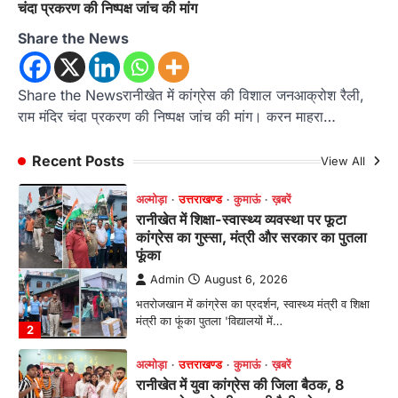
चंदा प्रकरण की निष्पक्ष जांच की मांग
अल्मोड़ा
उत्तराखण्ड
कुमाऊं
ख़बरें
धार्मिक
Share the News
मानिला देवी मंदिर में श्रीमद्भागवत कथा के चतुर्थ
दिवस धूमधाम से मनाया गया श्रीकृष्ण जन्मोत्सव,
राज्य मंत्री कैलाश पंत ने किया कथा श्रवण
Share the Newsरानीखेत में कांग्रेस की विशाल जनआक्रोश रैली,
राम मंदिर चंदा प्रकरण की निष्पक्ष जांच की मांग। करन माहरा…
Admin
August 6, 2026
रानीखेत। मानिला देवी मंदिर, कमराड़/विनायक क्षेत्र में
आयोजित श्रीमद्भागवत कथा के चतुर्थ दिवस गुरुवार को…
Recent Posts
View All
1
अल्मोड़ा
उत्तराखण्ड
कुमाऊं
ख़बरें
रानीखेत में शिक्षा-स्वास्थ्य व्यवस्था पर फूटा
कांग्रेस का गुस्सा, मंत्री और सरकार का पुतला
फूंका
Admin
August 6, 2026
भतरोजखान में कांग्रेस का प्रदर्शन, स्वास्थ्य मंत्री व शिक्षा
मंत्री का फूंका पुतला 'विद्यालयों में…
2
अल्मोड़ा
उत्तराखण्ड
कुमाऊं
ख़बरें
रानीखेत में युवा कांग्रेस की जिला बैठक, 8