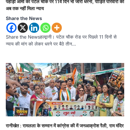
पहाड़ी आर्मी का पटेल चौक पर 11वें दिन भी जारी धरना, पीड़ित परिवारों को
Admin
August 6, 2026
अब तक नहीं मिला न्याय
भतरोजखान में कांग्रेस का प्रदर्शन, स्वास्थ्य मंत्री व शिक्षा
Share the News
मंत्री का फूंका पुतला 'विद्यालयों में…
2
अल्मोड़ा
उत्तराखण्ड
कुमाऊं
ख़बरें
Share the Newsहल्द्वानी। पटेल चौक रोड पर पिछले 11 दिनों से
रानीखेत में युवा कांग्रेस की जिला बैठक, 8
न्याय की मांग को लेकर धरने पर बैठे तीन…
अगस्त को खड़गे की हल्द्वानी रैली को सफल
बनाने का लिया संकल्प
Admin
August 6, 2026
संगठन विस्तार के तहत कई नई नियुक्तियां, बूथ स्तर तक
संगठन मजबूत करने और युवाओं…
3
अल्मोड़ा
उत्तराखण्ड
कुमाऊं
ख़बरें
चौखुटिया में सेवा पखवाड़ा शिविर: 954 लोगों ने
लिया लाभ, 191 में से 182 शिकायतों का मौके
पर हुआ निस्तारण
Admin
August 5, 2026
तड़ागताल में आयोजित सेवा पखवाड़ा शिविर में 954 लोगों
रानीखेत : रामलला के सम्मान में कांग्रेस की में जनआक्रोश रैली, राम मंदिर
ने किया प्रतिभाग जिलाधिकारी अंशुल सिंह…
4