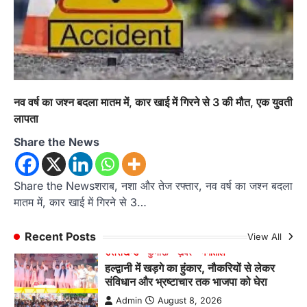
राज्य मंत्री कैलाश पंत ने किया कथा श्रवण
Admin
August 6, 2026
रानीखेत। मानिला देवी मंदिर, कमराड़/विनायक क्षेत्र में
आयोजित श्रीमद्भागवत कथा के चतुर्थ दिवस गुरुवार को…
4
अल्मोड़ा
उत्तराखण्ड
ख़बरें
नव वर्ष का जश्न बदला मातम में, कार खाई में गिरने से 3 की मौत, एक युवती
इंटर-एपीएस सेंट्रल कमांड चेस क्लस्टर-2 में
याग्यिका कुंद्रा ने लहराया परचम, अंडर-14 वर्ग
लापता
में हासिल किया प्रथम स्थान
Share the News
Admin
August 8, 2026
रानीखेत। आर्मी पब्लिक स्कूल रानीखेत की प्रतिभाशाली
छात्रा याग्यिका कुंद्रा ने अपनी शानदार शतरंज प्रतिभा…
Share the Newsशराब, नशा और तेज रफ्तार, नव वर्ष का जश्न बदला
1
मातम में, कार खाई में गिरने से 3…
उत्तराखण्ड
कुमाऊं
ख़बरें
नैनीताल
हल्द्वानी में खड़गे का हुंकार, नौकरियों से लेकर
Recent Posts
View All
संविधान और भ्रष्टाचार तक भाजपा को घेरा
Admin
August 8, 2026
हल्द्वानी में आयोजित विजय शंखनाद रैली को संबोधित करते
हुए कांग्रेस के राष्ट्रीय अध्यक्ष मल्लिकार्जुन…
2