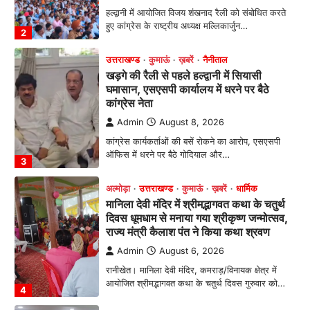
उत्तराखण्ड
कुमाऊं
ख़बरें
नैनीताल
खड़गे की रैली से पहले हल्द्वानी में सियासी
घमासान, एसएसपी कार्यालय में धरने पर बैठे
कांग्रेस नेता
Admin
August 8, 2026
कांग्रेस कार्यकर्ताओं की बसें रोकने का आरोप, एसएसपी
ऑफिस में धरने पर बैठे गोदियाल और…
3
अल्मोड़ा
उत्तराखण्ड
कुमाऊं
ख़बरें
धार्मिक
मानिला देवी मंदिर में श्रीमद्भागवत कथा के चतुर्थ
दिवस धूमधाम से मनाया गया श्रीकृष्ण जन्मोत्सव,
राज्य मंत्री कैलाश पंत ने किया कथा श्रवण
Admin
August 6, 2026
रानीखेत। मानिला देवी मंदिर, कमराड़/विनायक क्षेत्र में
आयोजित श्रीमद्भागवत कथा के चतुर्थ दिवस गुरुवार को…
4
अल्मोड़ा
उत्तराखण्ड
ख़बरें
इंटर-एपीएस सेंट्रल कमांड चेस क्लस्टर-2 में
याग्यिका कुंद्रा ने लहराया परचम, अंडर-14 वर्ग